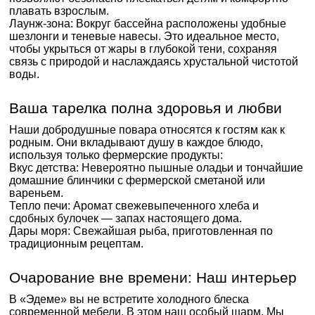
плавать взрослым.
Лаунж-зона: Вокруг бассейна расположены удобные
шезлонги и теневые навесы. Это идеальное место,
чтобы укрыться от жары в глубокой тени, сохраняя
связь с природой и наслаждаясь хрустальной чистотой
воды.
Ваша тарелка полна здоровья и любви
Наши добродушные повара относятся к гостям как к
родным. Они вкладывают душу в каждое блюдо,
используя только фермерские продукты:
Вкус детства: Невероятно пышные оладьи и тончайшие
домашние блинчики с фермерской сметаной или
вареньем.
Тепло печи: Аромат свежевыпеченного хлеба и
сдобных булочек — запах настоящего дома.
Дары моря: Свежайшая рыба, приготовленная по
традиционным рецептам.
Очарование вне времени: Наш интерьер
В «Эдеме» вы не встретите холодного блеска
современной мебели. В этом наш особый шарм. Мы