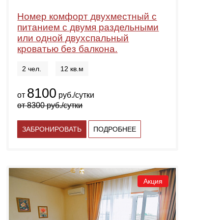
Номер комфорт двухместный с
питанием с двумя раздельными
или одной двухспальный
кроватью без балкона.
2 чел.
12 кв.м
8100
от
руб./сутки
от
8300
руб./сутки
ЗАБРОНИРОВАТЬ
ПОДРОБНЕЕ
Акция