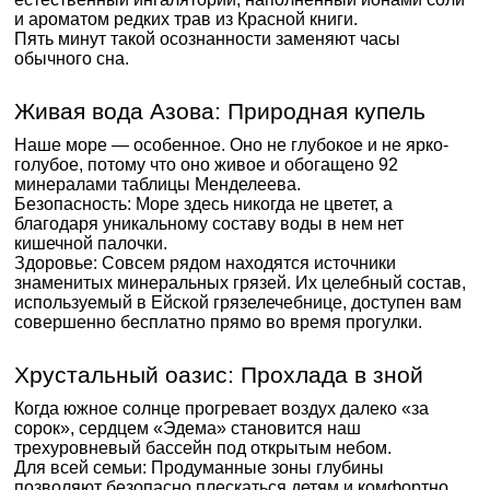
и ароматом редких трав из Красной книги.
Пять минут такой осознанности заменяют часы
обычного сна.
Живая вода Азова: Природная купель
Наше море — особенное. Оно не глубокое и не ярко-
голубое, потому что оно живое и обогащено 92
минералами таблицы Менделеева.
Безопасность: Море здесь никогда не цветет, а
благодаря уникальному составу воды в нем нет
кишечной палочки.
Здоровье: Совсем рядом находятся источники
знаменитых минеральных грязей. Их целебный состав,
используемый в Ейской грязелечебнице, доступен вам
совершенно бесплатно прямо во время прогулки.
Хрустальный оазис: Прохлада в зной
Когда южное солнце прогревает воздух далеко «за
сорок», сердцем «Эдема» становится наш
трехуровневый бассейн под открытым небом.
Для всей семьи: Продуманные зоны глубины
позволяют безопасно плескаться детям и комфортно