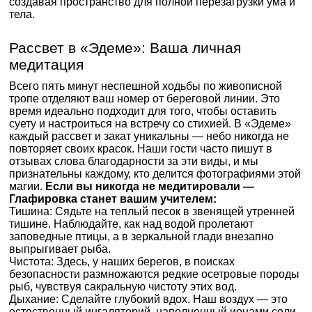
создавая пространство для полной перезагрузки ума и
тела.
Рассвет в «Эдеме»: Ваша личная
медитация
Всего пять минут неспешной ходьбы по живописной
тропе отделяют ваш номер от береговой линии. Это
время идеально подходит для того, чтобы оставить
суету и настроиться на встречу со стихией. В «Эдеме»
каждый рассвет и закат уникальны — небо никогда не
повторяет своих красок. Наши гости часто пишут в
отзывах слова благодарности за эти виды, и мы
признательны каждому, кто делится фотографиями этой
магии.
Если вы никогда не медитировали —
Глафировка станет вашим учителем:
Тишина: Сядьте на теплый песок в звенящей утренней
тишине. Наблюдайте, как над водой пролетают
заповедные птицы, а в зеркальной глади внезапно
выпрыгивает рыба.
Чистота: Здесь, у наших берегов, в поисках
безопасности размножаются редкие осетровые породы
рыб, чувствуя сакральную чистоту этих вод.
Дыхание: Сделайте глубокий вдох. Наш воздух — это
естественный ингаляторий, наполненный ионами соли