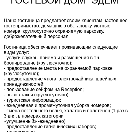
ГОСТЕВОЙ ДОМ "ЭДЕМ"
Наша гостиница предлагает своим клиентам настоящее
гостеприимство: домашнюю обстановку, уютные
номера, круглосуточно охраняемую парковку,
доброжелательный персонал.
Гостиница обеспечивает проживающим следующие
виды услуг:
- услуги службы приёма и размещения в т.ч.
бронирование (круглосуточно);
- предоставление места на охраняемой парковке
(круглосуточно);
- предоставление утюга, электрочайника, швейных
принадлежностей;
- пользование сейфом на Reception;
- вызов такси (круглосуточно);
- туристская информация;
- ежедневная и промежуточная уборка номеров;
- смена постельного белья, халатов и полотенец (1 раз в
3 дня, в номерах категории
«улучшенный» -ежедневно);
- предоставление гигиенических наборов;
- телевидение.