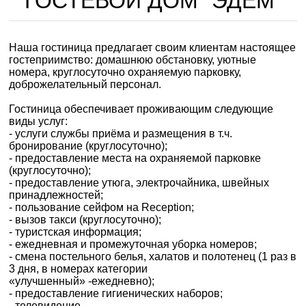
ГОСТЕВОЙ ДОМ "ЭДЕМ"
Наша гостиница предлагает своим клиентам настоящее
гостеприимство: домашнюю обстановку, уютные
номера, круглосуточно охраняемую парковку,
доброжелательный персонал.
Гостиница обеспечивает проживающим следующие
виды услуг:
- услуги службы приёма и размещения в т.ч.
бронирование (круглосуточно);
- предоставление места на охраняемой парковке
(круглосуточно);
- предоставление утюга, электрочайника, швейных
принадлежностей;
- пользование сейфом на Reception;
- вызов такси (круглосуточно);
- туристская информация;
- ежедневная и промежуточная уборка номеров;
- смена постельного белья, халатов и полотенец (1 раз в
3 дня, в номерах категории
«улучшенный» -ежедневно);
- предоставление гигиенических наборов;
- телевидение.