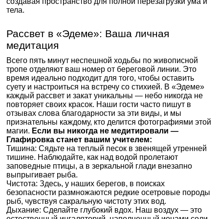
создавая пространство для полной перезагрузки ума и
тела.
Рассвет в «Эдеме»: Ваша личная
медитация
Всего пять минут неспешной ходьбы по живописной
тропе отделяют ваш номер от береговой линии. Это
время идеально подходит для того, чтобы оставить
суету и настроиться на встречу со стихией. В «Эдеме»
каждый рассвет и закат уникальны — небо никогда не
повторяет своих красок. Наши гости часто пишут в
отзывах слова благодарности за эти виды, и мы
признательны каждому, кто делится фотографиями этой
магии.
Если вы никогда не медитировали —
Глафировка станет вашим учителем:
Тишина: Сядьте на теплый песок в звенящей утренней
тишине. Наблюдайте, как над водой пролетают
заповедные птицы, а в зеркальной глади внезапно
выпрыгивает рыба.
Чистота: Здесь, у наших берегов, в поисках
безопасности размножаются редкие осетровые породы
рыб, чувствуя сакральную чистоту этих вод.
Дыхание: Сделайте глубокий вдох. Наш воздух — это
естественный ингаляторий, наполненный ионами соли