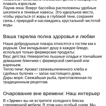
плавать взрослым.
Лаунж-зона: Вокруг бассейна расположены удобные
шезлонги и теневые навесы. Это идеальное место,
чтобы укрыться от жары в глубокой тени, сохраняя
связь с природой и наслаждаясь хрустальной чистотой
воды.
Ваша тарелка полна здоровья и любви
Наши добродушные повара относятся к гостям как к
родным. Они вкладывают душу в каждое блюдо,
используя только фермерские продукты:
Вкус детства: Невероятно пышные оладьи и тончайшие
домашние блинчики с фермерской сметаной или
вареньем.
Тепло печи: Аромат свежевыпеченного хлеба и
сдобных булочек — запах настоящего дома.
Дары моря: Свежайшая рыба, приготовленная по
традиционным рецептам.
Очарование вне времени: Наш интерьер
В «Эдеме» вы не встретите холодного блеска
современной мебели. В этом наш особый шарм. Мы