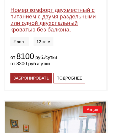
Номер комфорт двухместный с
питанием с двумя раздельными
или одной двухспальный
кроватью без балкона.
2 чел.
12 кв.м
8100
от
руб./сутки
от
8300
руб./сутки
ЗАБРОНИРОВАТЬ
ПОДРОБНЕЕ
Акция