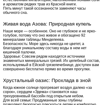
и ароматом редких трав из Красной книги.
Пять минут такой осознанности заменяют часы
обычного сна.
Живая вода Азова: Природная купель
Наше море — особенное. Оно не глубокое и не ярко-
голубое, потому что оно живое и обогащено 92
минералами таблицы Менделеева.
Безопасность: Море здесь никогда не цветет, а
благодаря уникальному составу воды в нем нет
кишечной палочки.
Здоровье: Совсем рядом находятся источники
знаменитых минеральных грязей. Их целебный состав,
используемый в Ейской грязелечебнице, доступен вам
совершенно бесплатно прямо во время прогулки.
Хрустальный оазис: Прохлада в зной
Когда южное солнце прогревает воздух далеко «за
сорок», сердцем «Эдема» становится наш
трехуровневый бассейн под открытым небом.
Для всей семьи: Продуманные зоны глубины
позволяют безопасно плескаться детям и комфортно