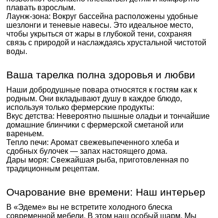
плавать взрослым.
Лаунж-зона: Вокруг бассейна расположены удобные
шезлонги и теневые навесы. Это идеальное место,
чтобы укрыться от жары в глубокой тени, сохраняя
связь с природой и наслаждаясь хрустальной чистотой
воды.
Ваша тарелка полна здоровья и любви
Наши добродушные повара относятся к гостям как к
родным. Они вкладывают душу в каждое блюдо,
используя только фермерские продукты:
Вкус детства: Невероятно пышные оладьи и тончайшие
домашние блинчики с фермерской сметаной или
вареньем.
Тепло печи: Аромат свежевыпеченного хлеба и
сдобных булочек — запах настоящего дома.
Дары моря: Свежайшая рыба, приготовленная по
традиционным рецептам.
Очарование вне времени: Наш интерьер
В «Эдеме» вы не встретите холодного блеска
современной мебели. В этом наш особый шарм. Мы