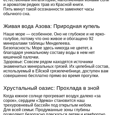
и ароматом редких трав из Красной книги.
Пять минут такой осознанности заменяют часы
обычного сна.
Живая вода Азова: Природная купель
Наше море — особенное. Оно не глубокое и не ярко-
голубое, потому что оно живое и обогащено 92
минералами таблицы Менделеева.
Безопасность: Море здесь никогда не цветет, а
благодаря уникальному составу воды в нем нет
кишечной палочки.
Здоровье: Совсем рядом находятся источники
знаменитых минеральных грязей. Их целебный состав,
используемый в Ейской грязелечебнице, доступен вам
совершенно бесплатно прямо во время прогулки.
Хрустальный оазис: Прохлада в зной
Когда южное солнце прогревает воздух далеко «за
сорок», сердцем «Эдема» становится наш
трехуровневый бассейн под открытым небом.
Для всей семьи: Продуманные зоны глубины
позволяют безопасно плескаться детям и комфортно