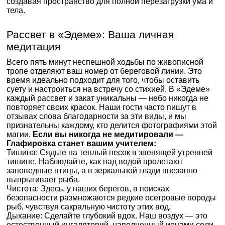
создавая пространство для полной перезагрузки ума и
тела.
Рассвет в «Эдеме»: Ваша личная
медитация
Всего пять минут неспешной ходьбы по живописной
тропе отделяют ваш номер от береговой линии. Это
время идеально подходит для того, чтобы оставить
суету и настроиться на встречу со стихией. В «Эдеме»
каждый рассвет и закат уникальны — небо никогда не
повторяет своих красок. Наши гости часто пишут в
отзывах слова благодарности за эти виды, и мы
признательны каждому, кто делится фотографиями этой
магии.
Если вы никогда не медитировали —
Глафировка станет вашим учителем:
Тишина: Сядьте на теплый песок в звенящей утренней
тишине. Наблюдайте, как над водой пролетают
заповедные птицы, а в зеркальной глади внезапно
выпрыгивает рыба.
Чистота: Здесь, у наших берегов, в поисках
безопасности размножаются редкие осетровые породы
рыб, чувствуя сакральную чистоту этих вод.
Дыхание: Сделайте глубокий вдох. Наш воздух — это
естественный ингаляторий, наполненный ионами соли