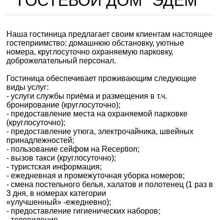
ГОСТЕВОЙ ДОМ "ЭДЕМ"
Наша гостиница предлагает своим клиентам настоящее
гостеприимство: домашнюю обстановку, уютные
номера, круглосуточно охраняемую парковку,
доброжелательный персонал.
Гостиница обеспечивает проживающим следующие
виды услуг:
- услуги службы приёма и размещения в т.ч.
бронирование (круглосуточно);
- предоставление места на охраняемой парковке
(круглосуточно);
- предоставление утюга, электрочайника, швейных
принадлежностей;
- пользование сейфом на Reception;
- вызов такси (круглосуточно);
- туристская информация;
- ежедневная и промежуточная уборка номеров;
- смена постельного белья, халатов и полотенец (1 раз в
3 дня, в номерах категории
«улучшенный» -ежедневно);
- предоставление гигиенических наборов;
- телевидение.