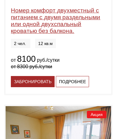
Номер комфорт двухместный с
питанием с двумя раздельными
или одной двухспальный
кроватью без балкона.
2 чел.
12 кв.м
8100
от
руб./сутки
от
8300
руб./сутки
ЗАБРОНИРОВАТЬ
ПОДРОБНЕЕ
Акция