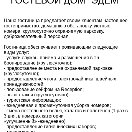
ГОСТЕВОЙ ДОМ "ЭДЕМ"
Наша гостиница предлагает своим клиентам настоящее
гостеприимство: домашнюю обстановку, уютные
номера, круглосуточно охраняемую парковку,
доброжелательный персонал.
Гостиница обеспечивает проживающим следующие
виды услуг:
- услуги службы приёма и размещения в т.ч.
бронирование (круглосуточно);
- предоставление места на охраняемой парковке
(круглосуточно);
- предоставление утюга, электрочайника, швейных
принадлежностей;
- пользование сейфом на Reception;
- вызов такси (круглосуточно);
- туристская информация;
- ежедневная и промежуточная уборка номеров;
- смена постельного белья, халатов и полотенец (1 раз в
3 дня, в номерах категории
«улучшенный» -ежедневно);
- предоставление гигиенических наборов;
- телевидение.