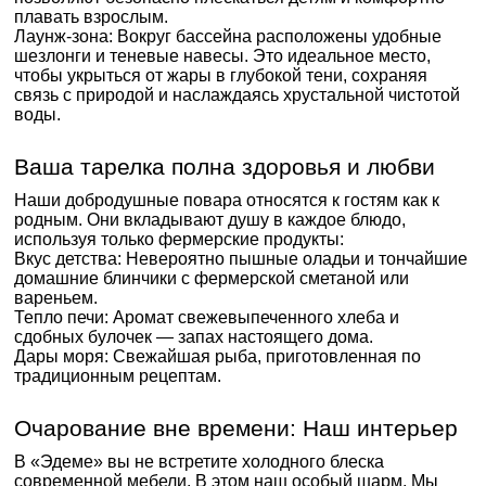
плавать взрослым.
Лаунж-зона: Вокруг бассейна расположены удобные
шезлонги и теневые навесы. Это идеальное место,
чтобы укрыться от жары в глубокой тени, сохраняя
связь с природой и наслаждаясь хрустальной чистотой
воды.
Ваша тарелка полна здоровья и любви
Наши добродушные повара относятся к гостям как к
родным. Они вкладывают душу в каждое блюдо,
используя только фермерские продукты:
Вкус детства: Невероятно пышные оладьи и тончайшие
домашние блинчики с фермерской сметаной или
вареньем.
Тепло печи: Аромат свежевыпеченного хлеба и
сдобных булочек — запах настоящего дома.
Дары моря: Свежайшая рыба, приготовленная по
традиционным рецептам.
Очарование вне времени: Наш интерьер
В «Эдеме» вы не встретите холодного блеска
современной мебели. В этом наш особый шарм. Мы