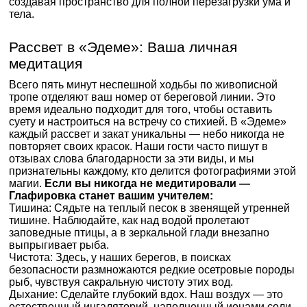
создавая пространство для полной перезагрузки ума и
тела.
Рассвет в «Эдеме»: Ваша личная
медитация
Всего пять минут неспешной ходьбы по живописной
тропе отделяют ваш номер от береговой линии. Это
время идеально подходит для того, чтобы оставить
суету и настроиться на встречу со стихией. В «Эдеме»
каждый рассвет и закат уникальны — небо никогда не
повторяет своих красок. Наши гости часто пишут в
отзывах слова благодарности за эти виды, и мы
признательны каждому, кто делится фотографиями этой
магии.
Если вы никогда не медитировали —
Глафировка станет вашим учителем:
Тишина: Сядьте на теплый песок в звенящей утренней
тишине. Наблюдайте, как над водой пролетают
заповедные птицы, а в зеркальной глади внезапно
выпрыгивает рыба.
Чистота: Здесь, у наших берегов, в поисках
безопасности размножаются редкие осетровые породы
рыб, чувствуя сакральную чистоту этих вод.
Дыхание: Сделайте глубокий вдох. Наш воздух — это
естественный ингаляторий, наполненный ионами соли