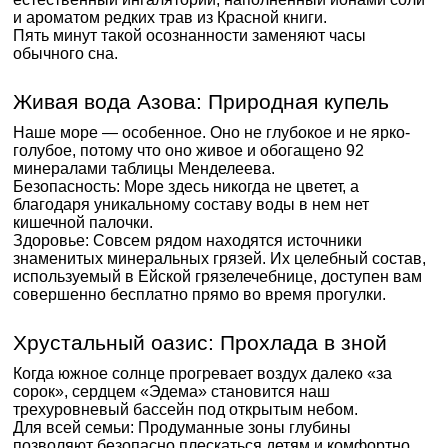
и ароматом редких трав из Красной книги.
Пять минут такой осознанности заменяют часы
обычного сна.
Живая вода Азова: Природная купель
Наше море — особенное. Оно не глубокое и не ярко-
голубое, потому что оно живое и обогащено 92
минералами таблицы Менделеева.
Безопасность: Море здесь никогда не цветет, а
благодаря уникальному составу воды в нем нет
кишечной палочки.
Здоровье: Совсем рядом находятся источники
знаменитых минеральных грязей. Их целебный состав,
используемый в Ейской грязелечебнице, доступен вам
совершенно бесплатно прямо во время прогулки.
Хрустальный оазис: Прохлада в зной
Когда южное солнце прогревает воздух далеко «за
сорок», сердцем «Эдема» становится наш
трехуровневый бассейн под открытым небом.
Для всей семьи: Продуманные зоны глубины
позволяют безопасно плескаться детям и комфортно