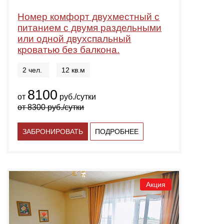
Номер комфорт двухместный с
питанием с двумя раздельными
или одной двухспальный
кроватью без балкона.
2 чел.
12 кв.м
8100
от
руб./сутки
от
8300
руб./сутки
ЗАБРОНИРОВАТЬ
ПОДРОБНЕЕ
Акция