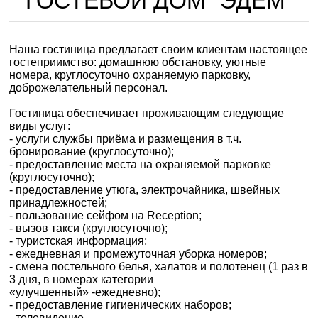
ГОСТЕВОЙ ДОМ "ЭДЕМ"
Наша гостиница предлагает своим клиентам настоящее
гостеприимство: домашнюю обстановку, уютные
номера, круглосуточно охраняемую парковку,
доброжелательный персонал.
Гостиница обеспечивает проживающим следующие
виды услуг:
- услуги службы приёма и размещения в т.ч.
бронирование (круглосуточно);
- предоставление места на охраняемой парковке
(круглосуточно);
- предоставление утюга, электрочайника, швейных
принадлежностей;
- пользование сейфом на Reception;
- вызов такси (круглосуточно);
- туристская информация;
- ежедневная и промежуточная уборка номеров;
- смена постельного белья, халатов и полотенец (1 раз в
3 дня, в номерах категории
«улучшенный» -ежедневно);
- предоставление гигиенических наборов;
- телевидение.