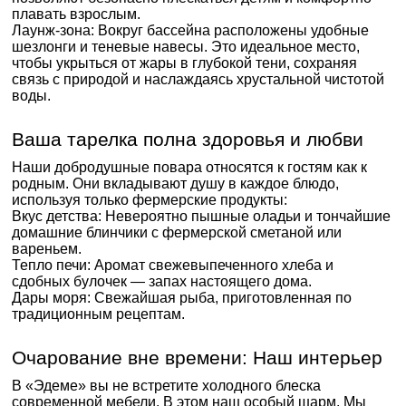
плавать взрослым.
Лаунж-зона: Вокруг бассейна расположены удобные
шезлонги и теневые навесы. Это идеальное место,
чтобы укрыться от жары в глубокой тени, сохраняя
связь с природой и наслаждаясь хрустальной чистотой
воды.
Ваша тарелка полна здоровья и любви
Наши добродушные повара относятся к гостям как к
родным. Они вкладывают душу в каждое блюдо,
используя только фермерские продукты:
Вкус детства: Невероятно пышные оладьи и тончайшие
домашние блинчики с фермерской сметаной или
вареньем.
Тепло печи: Аромат свежевыпеченного хлеба и
сдобных булочек — запах настоящего дома.
Дары моря: Свежайшая рыба, приготовленная по
традиционным рецептам.
Очарование вне времени: Наш интерьер
В «Эдеме» вы не встретите холодного блеска
современной мебели. В этом наш особый шарм. Мы