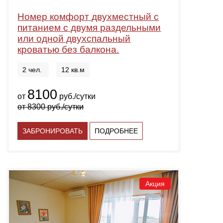
Номер комфорт двухместный с
питанием с двумя раздельными
или одной двухспальный
кроватью без балкона.
2 чел.
12 кв.м
8100
от
руб./сутки
от
8300
руб./сутки
ЗАБРОНИРОВАТЬ
ПОДРОБНЕЕ
Акция