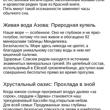
и ароматом редких трав из Красной книги.
Пять минут такой осознанности заменяют часы
обычного сна.
Живая вода Азова: Природная купель
Наше море — особенное. Оно не глубокое и не ярко-
голубое, потому что оно живое и обогащено 92
минералами таблицы Менделеева.
Безопасность: Море здесь никогда не цветет, а
благодаря уникальному составу воды в нем нет
кишечной палочки.
Здоровье: Совсем рядом находятся источники
знаменитых минеральных грязей. Их целебный состав,
используемый в Ейской грязелечебнице, доступен вам
совершенно бесплатно прямо во время прогулки.
Хрустальный оазис: Прохлада в зной
Когда южное солнце прогревает воздух далеко «за
сорок», сердцем «Эдема» становится наш
трехуровневый бассейн под открытым небом.
Для всей семьи: Продуманные зоны глубины
позволяют безопасно плескаться детям и комфортно