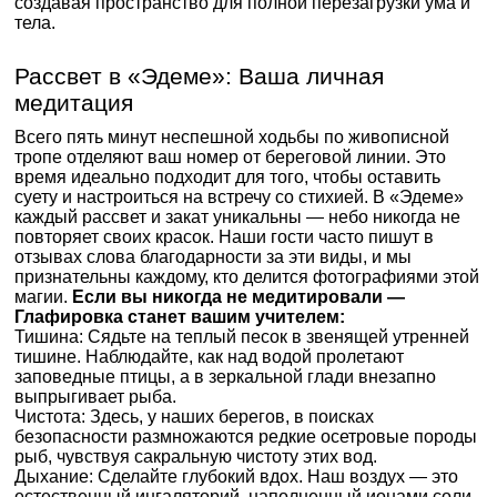
создавая пространство для полной перезагрузки ума и
тела.
Рассвет в «Эдеме»: Ваша личная
медитация
Всего пять минут неспешной ходьбы по живописной
тропе отделяют ваш номер от береговой линии. Это
время идеально подходит для того, чтобы оставить
суету и настроиться на встречу со стихией. В «Эдеме»
каждый рассвет и закат уникальны — небо никогда не
повторяет своих красок. Наши гости часто пишут в
отзывах слова благодарности за эти виды, и мы
признательны каждому, кто делится фотографиями этой
магии.
Если вы никогда не медитировали —
Глафировка станет вашим учителем:
Тишина: Сядьте на теплый песок в звенящей утренней
тишине. Наблюдайте, как над водой пролетают
заповедные птицы, а в зеркальной глади внезапно
выпрыгивает рыба.
Чистота: Здесь, у наших берегов, в поисках
безопасности размножаются редкие осетровые породы
рыб, чувствуя сакральную чистоту этих вод.
Дыхание: Сделайте глубокий вдох. Наш воздух — это
естественный ингаляторий, наполненный ионами соли