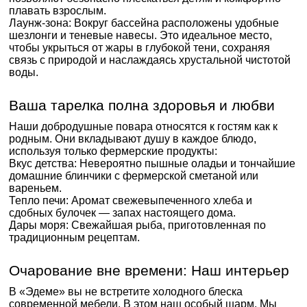
плавать взрослым.
Лаунж-зона: Вокруг бассейна расположены удобные
шезлонги и теневые навесы. Это идеальное место,
чтобы укрыться от жары в глубокой тени, сохраняя
связь с природой и наслаждаясь хрустальной чистотой
воды.
Ваша тарелка полна здоровья и любви
Наши добродушные повара относятся к гостям как к
родным. Они вкладывают душу в каждое блюдо,
используя только фермерские продукты:
Вкус детства: Невероятно пышные оладьи и тончайшие
домашние блинчики с фермерской сметаной или
вареньем.
Тепло печи: Аромат свежевыпеченного хлеба и
сдобных булочек — запах настоящего дома.
Дары моря: Свежайшая рыба, приготовленная по
традиционным рецептам.
Очарование вне времени: Наш интерьер
В «Эдеме» вы не встретите холодного блеска
современной мебели. В этом наш особый шарм. Мы