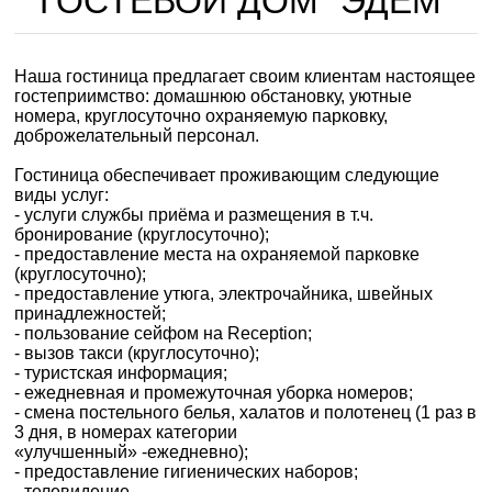
ГОСТЕВОЙ ДОМ "ЭДЕМ"
Наша гостиница предлагает своим клиентам настоящее
гостеприимство: домашнюю обстановку, уютные
номера, круглосуточно охраняемую парковку,
доброжелательный персонал.
Гостиница обеспечивает проживающим следующие
виды услуг:
- услуги службы приёма и размещения в т.ч.
бронирование (круглосуточно);
- предоставление места на охраняемой парковке
(круглосуточно);
- предоставление утюга, электрочайника, швейных
принадлежностей;
- пользование сейфом на Reception;
- вызов такси (круглосуточно);
- туристская информация;
- ежедневная и промежуточная уборка номеров;
- смена постельного белья, халатов и полотенец (1 раз в
3 дня, в номерах категории
«улучшенный» -ежедневно);
- предоставление гигиенических наборов;
- телевидение.