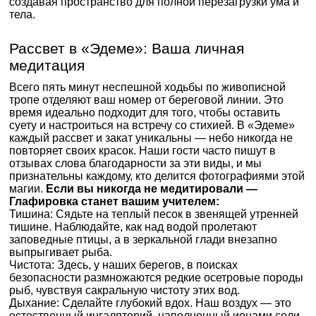
создавая пространство для полной перезагрузки ума и
тела.
Рассвет в «Эдеме»: Ваша личная
медитация
Всего пять минут неспешной ходьбы по живописной
тропе отделяют ваш номер от береговой линии. Это
время идеально подходит для того, чтобы оставить
суету и настроиться на встречу со стихией. В «Эдеме»
каждый рассвет и закат уникальны — небо никогда не
повторяет своих красок. Наши гости часто пишут в
отзывах слова благодарности за эти виды, и мы
признательны каждому, кто делится фотографиями этой
магии.
Если вы никогда не медитировали —
Глафировка станет вашим учителем:
Тишина: Сядьте на теплый песок в звенящей утренней
тишине. Наблюдайте, как над водой пролетают
заповедные птицы, а в зеркальной глади внезапно
выпрыгивает рыба.
Чистота: Здесь, у наших берегов, в поисках
безопасности размножаются редкие осетровые породы
рыб, чувствуя сакральную чистоту этих вод.
Дыхание: Сделайте глубокий вдох. Наш воздух — это
естественный ингаляторий, наполненный ионами соли