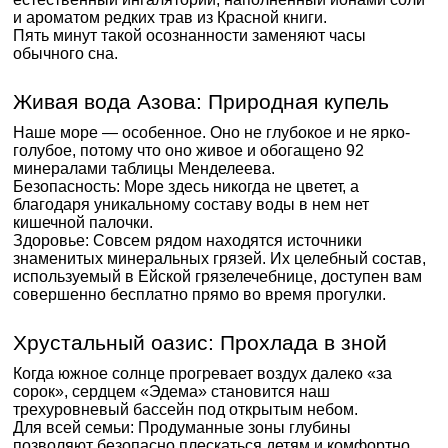
и ароматом редких трав из Красной книги.
Пять минут такой осознанности заменяют часы
обычного сна.
Живая вода Азова: Природная купель
Наше море — особенное. Оно не глубокое и не ярко-
голубое, потому что оно живое и обогащено 92
минералами таблицы Менделеева.
Безопасность: Море здесь никогда не цветет, а
благодаря уникальному составу воды в нем нет
кишечной палочки.
Здоровье: Совсем рядом находятся источники
знаменитых минеральных грязей. Их целебный состав,
используемый в Ейской грязелечебнице, доступен вам
совершенно бесплатно прямо во время прогулки.
Хрустальный оазис: Прохлада в зной
Когда южное солнце прогревает воздух далеко «за
сорок», сердцем «Эдема» становится наш
трехуровневый бассейн под открытым небом.
Для всей семьи: Продуманные зоны глубины
позволяют безопасно плескаться детям и комфортно