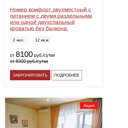
Номер комфорт двухместный с
питанием с двумя раздельными
или одной двухспальный
кроватью без балкона.
2 чел.
12 кв.м
8100
от
руб./сутки
от
8300
руб./сутки
ЗАБРОНИРОВАТЬ
ПОДРОБНЕЕ
Акция