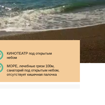
КИНОТЕАТР под открытым
небом
МОРЕ, лечебные грязи 100м,
санаторий под открытым небом,
отсутствует кишечная палочка