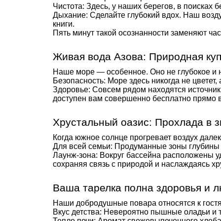
Чистота: Здесь, у наших берегов, в поисках
Дыхание: Сделайте глубокий вдох. Наш возд
книги.
Пять минут такой осознанности заменяют час
Живая вода Азова: Природная ку
Наше море — особенное. Оно не глубокое и 
Безопасность: Море здесь никогда не цветет,
Здоровье: Совсем рядом находятся источник
доступен вам совершенно бесплатно прямо в
Хрустальный оазис: Прохлада в з
Когда южное солнце прогревает воздух дале
Для всей семьи: Продуманные зоны глубины 
Лаунж-зона: Вокруг бассейна расположены уд
сохраняя связь с природой и наслаждаясь хр
Ваша тарелка полна здоровья и 
Наши добродушные повара относятся к гостя
Вкус детства: Невероятно пышные оладьи и
Тепло печи: Аромат свежевыпеченного хлеба