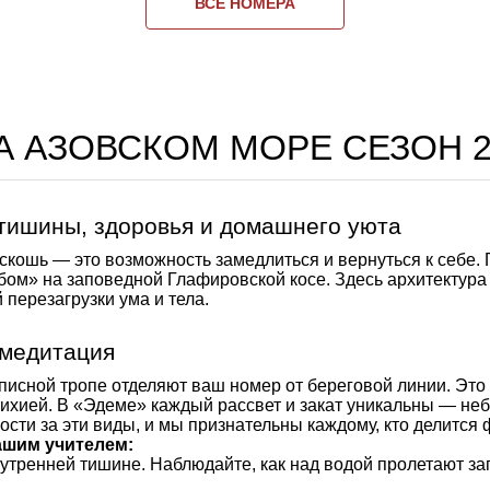
ВСЕ НОМЕРА
А АЗОВСКОМ МОРЕ СЕЗОН 20
 тишины, здоровья и домашнего уюта
роскошь — это возможность замедлиться и вернуться к себе.
ебом» на заповедной Глафировской косе. Здесь архитектура
 перезагрузки ума и тела.
 медитация
исной тропе отделяют ваш номер от береговой линии. Это 
стихией. В «Эдеме» каждый рассвет и закат уникальны — неб
ности за эти виды, и мы признательны каждому, кто делится
ашим учителем:
утренней тишине. Наблюдайте, как над водой пролетают за