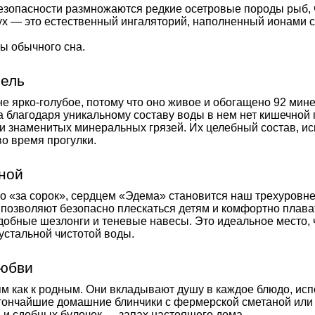
 безопасности размножаются редкие осетровые породы рыб, 
ух — это естественный ингаляторий, наполненный ионами с
ы обычного сна.
пель
не ярко-голубое, потому что оно живое и обогащено 92 ми
 а благодаря уникальному составу воды в нем нет кишечной 
и знаменитых минеральных грязей. Их целебный состав, ис
о время прогулки.
ной
ко «за сорок», сердцем «Эдема» становится наш трехуровн
позволяют безопасно плескаться детям и комфортно плава
обные шезлонги и теневые навесы. Это идеальное место, ч
устальной чистотой воды.
любви
м как к родным. Они вкладывают душу в каждое блюдо, исп
 тончайшие домашние блинчики с фермерской сметаной или
 и сдобных булочек — запах настоящего дома.