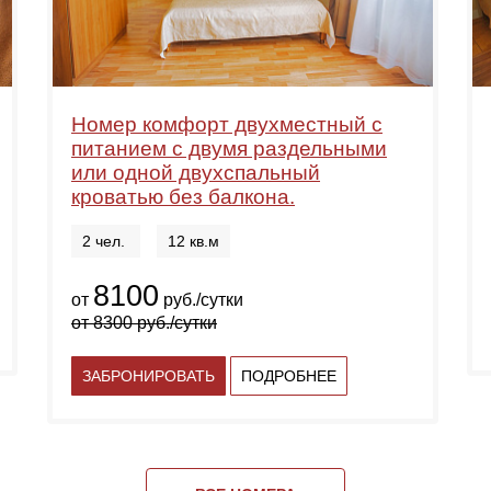
Номер комфорт двухместный с
питанием с двумя раздельными
или одной двухспальный
кроватью без балкона.
2 чел.
12 кв.м
8100
от
руб./сутки
от
8300
руб./сутки
ЗАБРОНИРОВАТЬ
ПОДРОБНЕЕ