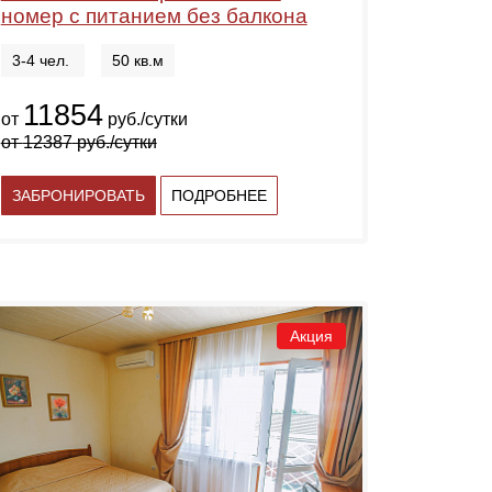
номер с питанием без балкона
3-4 чел.
50 кв.м
11854
от
руб./сутки
от
12387
руб./сутки
ЗАБРОНИРОВАТЬ
ПОДРОБНЕЕ
Акция