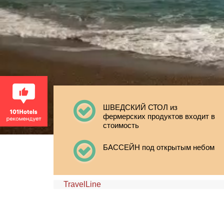
ШВЕДСКИЙ СТОЛ из
фермерских продуктов входит в
стоимость
БАССЕЙН под открытым небом
TravelLine