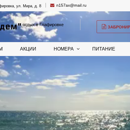
n157ax@mail.ru
ировка, ул. Мира, д. 8
Эдем"
отдых в Глафировке
ЗАБРОНИ
М
АКЦИИ
НОМЕРА
ПИТАНИЕ