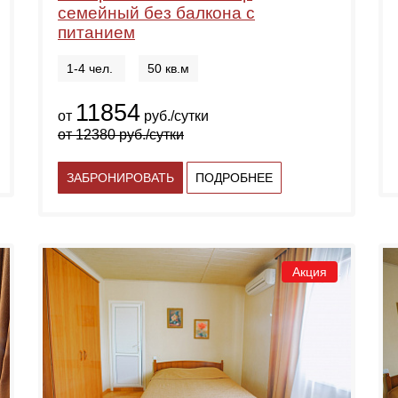
семейный без балкона с
питанием
1-4 чел.
50 кв.м
11854
от
руб./сутки
от
12380
руб./сутки
ЗАБРОНИРОВАТЬ
ПОДРОБНЕЕ
Акция