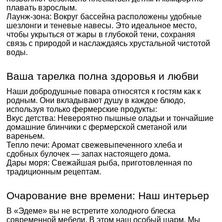
плавать взрослым.
Лаунж-зона: Вокруг бассейна расположены удобные
шезлонги и теневые навесы. Это идеальное место,
чтобы укрыться от жары в глубокой тени, сохраняя
связь с природой и наслаждаясь хрустальной чистотой
воды.
Ваша тарелка полна здоровья и любви
Наши добродушные повара относятся к гостям как к
родным. Они вкладывают душу в каждое блюдо,
используя только фермерские продукты:
Вкус детства: Невероятно пышные оладьи и тончайшие
домашние блинчики с фермерской сметаной или
вареньем.
Тепло печи: Аромат свежевыпеченного хлеба и
сдобных булочек — запах настоящего дома.
Дары моря: Свежайшая рыба, приготовленная по
традиционным рецептам.
Очарование вне времени: Наш интерьер
В «Эдеме» вы не встретите холодного блеска
современной мебели. В этом наш особый шарм. Мы