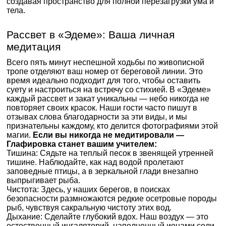
создавая пространство для полной перезагрузки ума и
тела.
Рассвет в «Эдеме»: Ваша личная
медитация
Всего пять минут неспешной ходьбы по живописной
тропе отделяют ваш номер от береговой линии. Это
время идеально подходит для того, чтобы оставить
суету и настроиться на встречу со стихией. В «Эдеме»
каждый рассвет и закат уникальны — небо никогда не
повторяет своих красок. Наши гости часто пишут в
отзывах слова благодарности за эти виды, и мы
признательны каждому, кто делится фотографиями этой
магии.
Если вы никогда не медитировали —
Глафировка станет вашим учителем:
Тишина: Сядьте на теплый песок в звенящей утренней
тишине. Наблюдайте, как над водой пролетают
заповедные птицы, а в зеркальной глади внезапно
выпрыгивает рыба.
Чистота: Здесь, у наших берегов, в поисках
безопасности размножаются редкие осетровые породы
рыб, чувствуя сакральную чистоту этих вод.
Дыхание: Сделайте глубокий вдох. Наш воздух — это
естественный ингаляторий, наполненный ионами соли