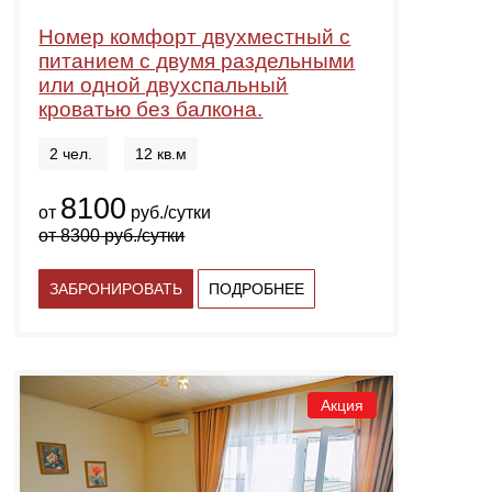
Номер комфорт двухместный с
питанием с двумя раздельными
или одной двухспальный
кроватью без балкона.
2 чел.
12 кв.м
8100
от
руб./сутки
от
8300
руб./сутки
ЗАБРОНИРОВАТЬ
ПОДРОБНЕЕ
Акция