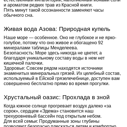
и ароматом редких трав из Красной книги.
Пять минут такой осознанности заменяют часы
обычного сна.
Живая вода Азова: Природная купель
Наше море — особенное. Оно не глубокое и не ярко-
голубое, потому что оно живое и обогащено 92
минералами таблицы Менделеева.
Безопасность: Море здесь никогда не цветет, а
благодаря уникальному составу воды в нем нет
кишечной палочки.
Здоровье: Совсем рядом находятся источники
знаменитых минеральных грязей. Их целебный состав,
используемый в Ейской грязелечебнице, доступен вам
совершенно бесплатно прямо во время прогулки.
Хрустальный оазис: Прохлада в зной
Когда южное солнце прогревает воздух далеко «за
сорок», сердцем «Эдема» становится наш
трехуровневый бассейн под открытым небом.
Для всей семьи: Продуманные зоны глубины
позволяют безопасно плескаться детям и комфортно