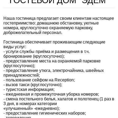
ГОСТЕВОЙ ДОМ "ЭДЕМ"
Наша гостиница предлагает своим клиентам настоящее
гостеприимство: домашнюю обстановку, уютные
номера, круглосуточно охраняемую парковку,
доброжелательный персонал.
Гостиница обеспечивает проживающим следующие
виды услуг:
- услуги службы приёма и размещения в т.ч.
бронирование (круглосуточно);
- предоставление места на охраняемой парковке
(круглосуточно);
- предоставление утюга, электрочайника, швейных
принадлежностей;
- пользование сейфом на Reception;
- вызов такси (круглосуточно);
- туристская информация;
- ежедневная и промежуточная уборка номеров;
- смена постельного белья, халатов и полотенец (1 раз в
3 дня, в номерах категории
«улучшенный» -ежедневно);
- предоставление гигиенических наборов;
- телевидение.