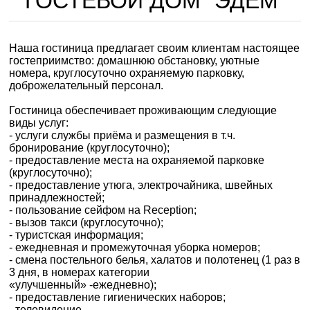
ГОСТЕВОЙ ДОМ "ЭДЕМ"
Наша гостиница предлагает своим клиентам настоящее
гостеприимство: домашнюю обстановку, уютные
номера, круглосуточно охраняемую парковку,
доброжелательный персонал.
Гостиница обеспечивает проживающим следующие
виды услуг:
- услуги службы приёма и размещения в т.ч.
бронирование (круглосуточно);
- предоставление места на охраняемой парковке
(круглосуточно);
- предоставление утюга, электрочайника, швейных
принадлежностей;
- пользование сейфом на Reception;
- вызов такси (круглосуточно);
- туристская информация;
- ежедневная и промежуточная уборка номеров;
- смена постельного белья, халатов и полотенец (1 раз в
3 дня, в номерах категории
«улучшенный» -ежедневно);
- предоставление гигиенических наборов;
- телевидение.