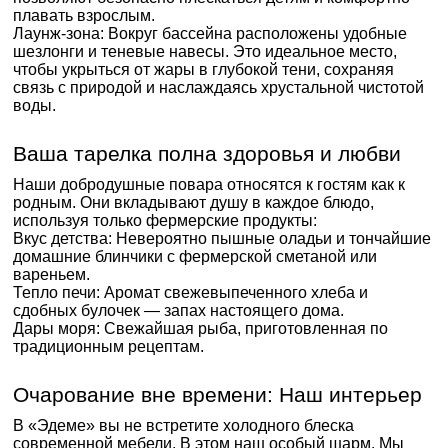
плавать взрослым.
Лаунж-зона: Вокруг бассейна расположены удобные
шезлонги и теневые навесы. Это идеальное место,
чтобы укрыться от жары в глубокой тени, сохраняя
связь с природой и наслаждаясь хрустальной чистотой
воды.
Ваша тарелка полна здоровья и любви
Наши добродушные повара относятся к гостям как к
родным. Они вкладывают душу в каждое блюдо,
используя только фермерские продукты:
Вкус детства: Невероятно пышные оладьи и тончайшие
домашние блинчики с фермерской сметаной или
вареньем.
Тепло печи: Аромат свежевыпеченного хлеба и
сдобных булочек — запах настоящего дома.
Дары моря: Свежайшая рыба, приготовленная по
традиционным рецептам.
Очарование вне времени: Наш интерьер
В «Эдеме» вы не встретите холодного блеска
современной мебели. В этом наш особый шарм. Мы