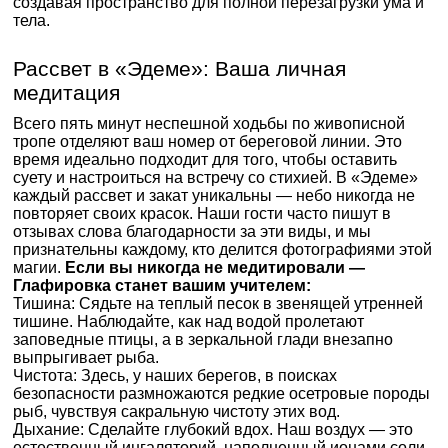
создавая пространство для полной перезагрузки ума и
тела.
Рассвет в «Эдеме»: Ваша личная
медитация
Всего пять минут неспешной ходьбы по живописной
тропе отделяют ваш номер от береговой линии. Это
время идеально подходит для того, чтобы оставить
суету и настроиться на встречу со стихией. В «Эдеме»
каждый рассвет и закат уникальны — небо никогда не
повторяет своих красок. Наши гости часто пишут в
отзывах слова благодарности за эти виды, и мы
признательны каждому, кто делится фотографиями этой
магии.
Если вы никогда не медитировали —
Глафировка станет вашим учителем:
Тишина: Сядьте на теплый песок в звенящей утренней
тишине. Наблюдайте, как над водой пролетают
заповедные птицы, а в зеркальной глади внезапно
выпрыгивает рыба.
Чистота: Здесь, у наших берегов, в поисках
безопасности размножаются редкие осетровые породы
рыб, чувствуя сакральную чистоту этих вод.
Дыхание: Сделайте глубокий вдох. Наш воздух — это
естественный ингаляторий, наполненный ионами соли