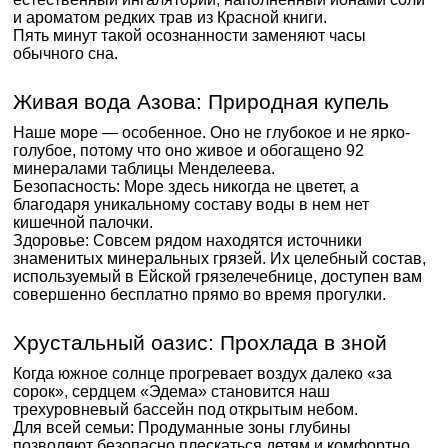
и ароматом редких трав из Красной книги.
Пять минут такой осознанности заменяют часы
обычного сна.
Живая вода Азова: Природная купель
Наше море — особенное. Оно не глубокое и не ярко-
голубое, потому что оно живое и обогащено 92
минералами таблицы Менделеева.
Безопасность: Море здесь никогда не цветет, а
благодаря уникальному составу воды в нем нет
кишечной палочки.
Здоровье: Совсем рядом находятся источники
знаменитых минеральных грязей. Их целебный состав,
используемый в Ейской грязелечебнице, доступен вам
совершенно бесплатно прямо во время прогулки.
Хрустальный оазис: Прохлада в зной
Когда южное солнце прогревает воздух далеко «за
сорок», сердцем «Эдема» становится наш
трехуровневый бассейн под открытым небом.
Для всей семьи: Продуманные зоны глубины
позволяют безопасно плескаться детям и комфортно