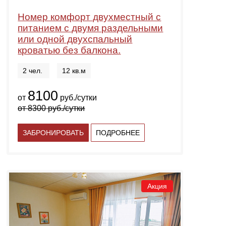
Номер комфорт двухместный с
питанием с двумя раздельными
или одной двухспальный
кроватью без балкона.
2 чел.
12 кв.м
8100
от
руб./сутки
от
8300
руб./сутки
ЗАБРОНИРОВАТЬ
ПОДРОБНЕЕ
Акция