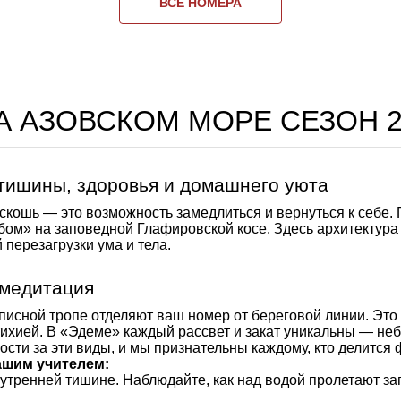
ВСЕ НОМЕРА
А АЗОВСКОМ МОРЕ СЕЗОН 20
 тишины, здоровья и домашнего уюта
роскошь — это возможность замедлиться и вернуться к себе.
ебом» на заповедной Глафировской косе. Здесь архитектура
 перезагрузки ума и тела.
 медитация
исной тропе отделяют ваш номер от береговой линии. Это 
стихией. В «Эдеме» каждый рассвет и закат уникальны — неб
ности за эти виды, и мы признательны каждому, кто делится
ашим учителем:
утренней тишине. Наблюдайте, как над водой пролетают за