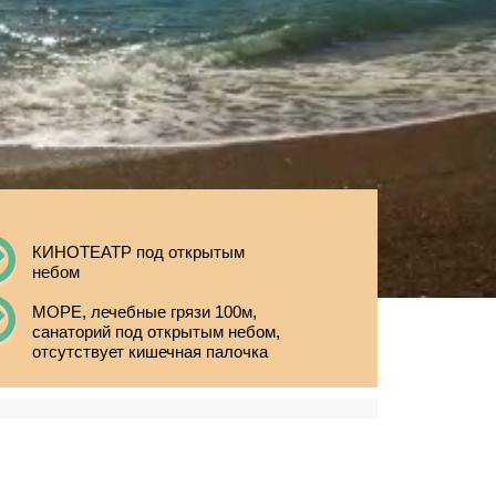
КИНОТЕАТР под открытым
небом
МОРЕ, лечебные грязи 100м,
санаторий под открытым небом,
отсутствует кишечная палочка