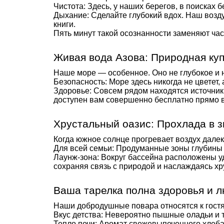
Чистота: Здесь, у наших берегов, в поисках
Дыхание: Сделайте глубокий вдох. Наш возд
книги.
Пять минут такой осознанности заменяют час
Живая вода Азова: Природная ку
Наше море — особенное. Оно не глубокое и 
Безопасность: Море здесь никогда не цветет,
Здоровье: Совсем рядом находятся источник
доступен вам совершенно бесплатно прямо в
Хрустальный оазис: Прохлада в з
Когда южное солнце прогревает воздух дале
Для всей семьи: Продуманные зоны глубины 
Лаунж-зона: Вокруг бассейна расположены уд
сохраняя связь с природой и наслаждаясь хр
Ваша тарелка полна здоровья и 
Наши добродушные повара относятся к гостя
Вкус детства: Невероятно пышные оладьи и
Тепло печи: Аромат свежевыпеченного хлеба