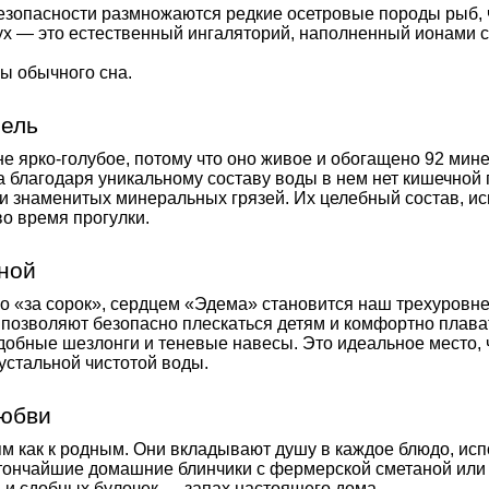
 безопасности размножаются редкие осетровые породы рыб, 
ух — это естественный ингаляторий, наполненный ионами с
ы обычного сна.
пель
не ярко-голубое, потому что оно живое и обогащено 92 ми
 а благодаря уникальному составу воды в нем нет кишечной 
и знаменитых минеральных грязей. Их целебный состав, ис
о время прогулки.
ной
ко «за сорок», сердцем «Эдема» становится наш трехуровн
позволяют безопасно плескаться детям и комфортно плава
обные шезлонги и теневые навесы. Это идеальное место, ч
устальной чистотой воды.
любви
м как к родным. Они вкладывают душу в каждое блюдо, исп
 тончайшие домашние блинчики с фермерской сметаной или
 и сдобных булочек — запах настоящего дома.