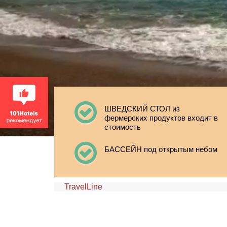
ШВЕДСКИЙ СТОЛ из
фермерских продуктов входит в
стоимость
БАССЕЙН под открытым небом
TravelLine