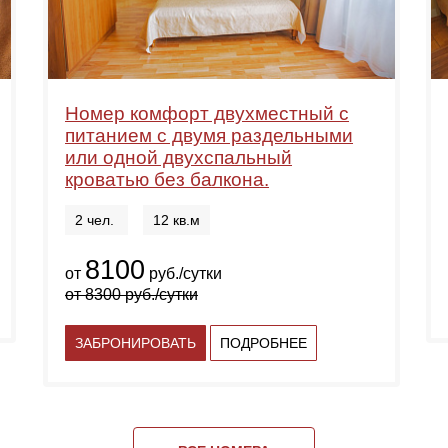
Номер комфорт двухместный с
питанием с двумя раздельными
или одной двухспальный
кроватью без балкона.
2 чел.
12 кв.м
8100
от
руб./сутки
от
8300
руб./сутки
ЗАБРОНИРОВАТЬ
ПОДРОБНЕЕ