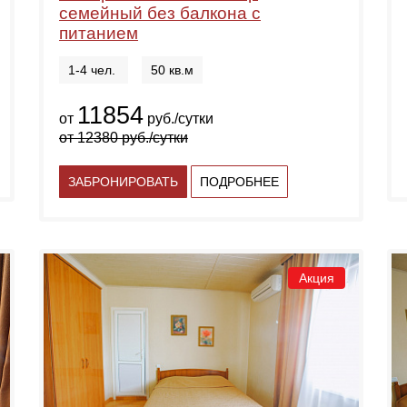
семейный без балкона с
питанием
1-4 чел.
50 кв.м
11854
от
руб./сутки
от
12380
руб./сутки
ЗАБРОНИРОВАТЬ
ПОДРОБНЕЕ
Акция