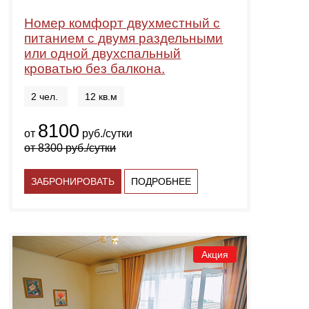
Номер комфорт двухместный с
питанием с двумя раздельными
или одной двухспальный
кроватью без балкона.
2 чел.
12 кв.м
8100
от
руб./сутки
от
8300
руб./сутки
ЗАБРОНИРОВАТЬ
ПОДРОБНЕЕ
Акция