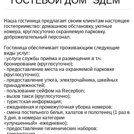
ГОСТЕВОЙ ДОМ "ЭДЕМ"
Наша гостиница предлагает своим клиентам настоящее
гостеприимство: домашнюю обстановку, уютные
номера, круглосуточно охраняемую парковку,
доброжелательный персонал.
Гостиница обеспечивает проживающим следующие
виды услуг:
- услуги службы приёма и размещения в т.ч.
бронирование (круглосуточно);
- предоставление места на охраняемой парковке
(круглосуточно);
- предоставление утюга, электрочайника, швейных
принадлежностей;
- пользование сейфом на Reception;
- вызов такси (круглосуточно);
- туристская информация;
- ежедневная и промежуточная уборка номеров;
- смена постельного белья, халатов и полотенец (1 раз в
3 дня, в номерах категории
«улучшенный» -ежедневно);
- предоставление гигиенических наборов;
- телевидение.