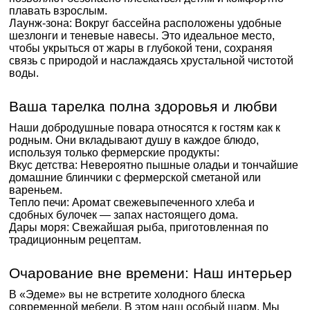
плавать взрослым.
Лаунж-зона: Вокруг бассейна расположены удобные
шезлонги и теневые навесы. Это идеальное место,
чтобы укрыться от жары в глубокой тени, сохраняя
связь с природой и наслаждаясь хрустальной чистотой
воды.
Ваша тарелка полна здоровья и любви
Наши добродушные повара относятся к гостям как к
родным. Они вкладывают душу в каждое блюдо,
используя только фермерские продукты:
Вкус детства: Невероятно пышные оладьи и тончайшие
домашние блинчики с фермерской сметаной или
вареньем.
Тепло печи: Аромат свежевыпеченного хлеба и
сдобных булочек — запах настоящего дома.
Дары моря: Свежайшая рыба, приготовленная по
традиционным рецептам.
Очарование вне времени: Наш интерьер
В «Эдеме» вы не встретите холодного блеска
современной мебели. В этом наш особый шарм. Мы