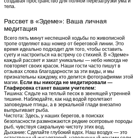
создавая пространство для полной перезагрузки ума и
тела.
Рассвет в «Эдеме»: Ваша личная
медитация
Всего пять минут неспешной ходьбы по живописной
тропе отделяют ваш номер от береговой линии. Это
время идеально подходит для того, чтобы оставить
суету и настроиться на встречу со стихией. В «Эдеме»
каждый рассвет и закат уникальны — небо никогда не
повторяет своих красок. Наши гости часто пишут в
отзывах слова благодарности за эти виды, и мы
признательны каждому, кто делится фотографиями этой
магии.
Если вы никогда не медитировали —
Глафировка станет вашим учителем:
Тишина: Сядьте на теплый песок в звенящей утренней
тишине. Наблюдайте, как над водой пролетают
заповедные птицы, а в зеркальной глади внезапно
выпрыгивает рыба.
Чистота: Здесь, у наших берегов, в поисках
безопасности размножаются редкие осетровые породы
рыб, чувствуя сакральную чистоту этих вод.
Дыхание: Сделайте глубокий вдох. Наш воздух — это
естественный ингаляторий, наполненный ионами соли