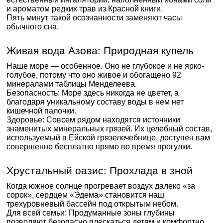
и ароматом редких трав из Красной книги.
Пять минут такой осознанности заменяют часы
обычного сна.
Живая вода Азова: Природная купель
Наше море — особенное. Оно не глубокое и не ярко-
голубое, потому что оно живое и обогащено 92
минералами таблицы Менделеева.
Безопасность: Море здесь никогда не цветет, а
благодаря уникальному составу воды в нем нет
кишечной палочки.
Здоровье: Совсем рядом находятся источники
знаменитых минеральных грязей. Их целебный состав,
используемый в Ейской грязелечебнице, доступен вам
совершенно бесплатно прямо во время прогулки.
Хрустальный оазис: Прохлада в зной
Когда южное солнце прогревает воздух далеко «за
сорок», сердцем «Эдема» становится наш
трехуровневый бассейн под открытым небом.
Для всей семьи: Продуманные зоны глубины
позволяют безопасно плескаться детям и комфортно