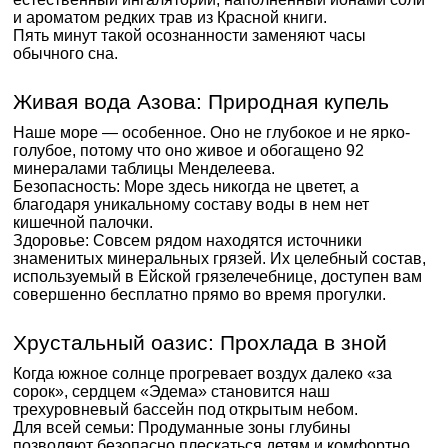
и ароматом редких трав из Красной книги.
Пять минут такой осознанности заменяют часы
обычного сна.
Живая вода Азова: Природная купель
Наше море — особенное. Оно не глубокое и не ярко-
голубое, потому что оно живое и обогащено 92
минералами таблицы Менделеева.
Безопасность: Море здесь никогда не цветет, а
благодаря уникальному составу воды в нем нет
кишечной палочки.
Здоровье: Совсем рядом находятся источники
знаменитых минеральных грязей. Их целебный состав,
используемый в Ейской грязелечебнице, доступен вам
совершенно бесплатно прямо во время прогулки.
Хрустальный оазис: Прохлада в зной
Когда южное солнце прогревает воздух далеко «за
сорок», сердцем «Эдема» становится наш
трехуровневый бассейн под открытым небом.
Для всей семьи: Продуманные зоны глубины
позволяют безопасно плескаться детям и комфортно