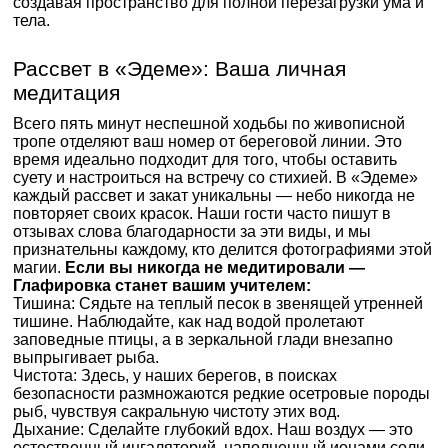
создавая пространство для полной перезагрузки ума и
тела.
Рассвет в «Эдеме»: Ваша личная
медитация
Всего пять минут неспешной ходьбы по живописной
тропе отделяют ваш номер от береговой линии. Это
время идеально подходит для того, чтобы оставить
суету и настроиться на встречу со стихией. В «Эдеме»
каждый рассвет и закат уникальны — небо никогда не
повторяет своих красок. Наши гости часто пишут в
отзывах слова благодарности за эти виды, и мы
признательны каждому, кто делится фотографиями этой
магии.
Если вы никогда не медитировали —
Глафировка станет вашим учителем:
Тишина: Сядьте на теплый песок в звенящей утренней
тишине. Наблюдайте, как над водой пролетают
заповедные птицы, а в зеркальной глади внезапно
выпрыгивает рыба.
Чистота: Здесь, у наших берегов, в поисках
безопасности размножаются редкие осетровые породы
рыб, чувствуя сакральную чистоту этих вод.
Дыхание: Сделайте глубокий вдох. Наш воздух — это
естественный ингаляторий, наполненный ионами соли