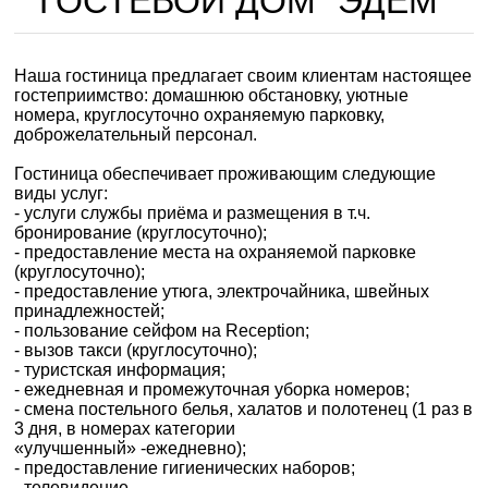
ГОСТЕВОЙ ДОМ "ЭДЕМ"
Наша гостиница предлагает своим клиентам настоящее
гостеприимство: домашнюю обстановку, уютные
номера, круглосуточно охраняемую парковку,
доброжелательный персонал.
Гостиница обеспечивает проживающим следующие
виды услуг:
- услуги службы приёма и размещения в т.ч.
бронирование (круглосуточно);
- предоставление места на охраняемой парковке
(круглосуточно);
- предоставление утюга, электрочайника, швейных
принадлежностей;
- пользование сейфом на Reception;
- вызов такси (круглосуточно);
- туристская информация;
- ежедневная и промежуточная уборка номеров;
- смена постельного белья, халатов и полотенец (1 раз в
3 дня, в номерах категории
«улучшенный» -ежедневно);
- предоставление гигиенических наборов;
- телевидение.