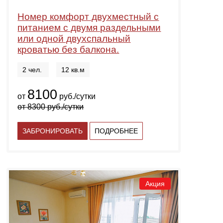
Номер комфорт двухместный с
питанием с двумя раздельными
или одной двухспальный
кроватью без балкона.
2 чел.
12 кв.м
8100
от
руб./сутки
от
8300
руб./сутки
ЗАБРОНИРОВАТЬ
ПОДРОБНЕЕ
Акция