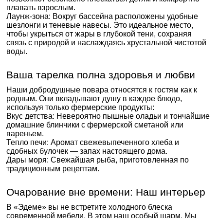
плавать взрослым.
Лаунж-зона: Вокруг бассейна расположены удобные
шезлонги и теневые навесы. Это идеальное место,
чтобы укрыться от жары в глубокой тени, сохраняя
связь с природой и наслаждаясь хрустальной чистотой
воды.
Ваша тарелка полна здоровья и любви
Наши добродушные повара относятся к гостям как к
родным. Они вкладывают душу в каждое блюдо,
используя только фермерские продукты:
Вкус детства: Невероятно пышные оладьи и тончайшие
домашние блинчики с фермерской сметаной или
вареньем.
Тепло печи: Аромат свежевыпеченного хлеба и
сдобных булочек — запах настоящего дома.
Дары моря: Свежайшая рыба, приготовленная по
традиционным рецептам.
Очарование вне времени: Наш интерьер
В «Эдеме» вы не встретите холодного блеска
современной мебели. В этом наш особый шарм. Мы