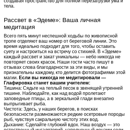
создавая пространство для полной перезагрузки ума и
тела.
Рассвет в «Эдеме»: Ваша личная
медитация
Всего пять минут неспешной ходьбы по живописной
тропе отделяют ваш номер от береговой линии. Это
время идеально подходит для того, чтобы оставить
суету и настроиться на встречу со стихией. В «Эдеме»
каждый рассвет и закат уникальны — небо никогда не
повторяет своих красок. Наши гости часто пишут в
отзывах слова благодарности за эти виды, и мы
признательны каждому, кто делится фотографиями этой
магии.
Если вы никогда не медитировали —
Глафировка станет вашим учителем:
Тишина: Сядьте на теплый песок в звенящей утренней
тишине. Наблюдайте, как над водой пролетают
заповедные птицы, а в зеркальной глади внезапно
выпрыгивает рыба.
Чистота: Здесь, у наших берегов, в поисках
безопасности размножаются редкие осетровые породы
рыб, чувствуя сакральную чистоту этих вод.
Дыхание: Сделайте глубокий вдох. Наш воздух — это
естественный ингаляторий, наполненный ионами соли