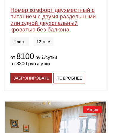
Номер комфорт двухместный с
питанием с двумя раздельными
или одной двухспальный
кроватью без балкона.
2 чел.
12 кв.м
8100
от
руб./сутки
от
8300
руб./сутки
ЗАБРОНИРОВАТЬ
ПОДРОБНЕЕ
Акция