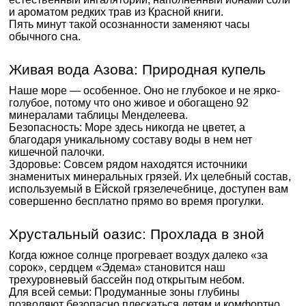
и ароматом редких трав из Красной книги.
Пять минут такой осознанности заменяют часы
обычного сна.
Живая вода Азова: Природная купель
Наше море — особенное. Оно не глубокое и не ярко-
голубое, потому что оно живое и обогащено 92
минералами таблицы Менделеева.
Безопасность: Море здесь никогда не цветет, а
благодаря уникальному составу воды в нем нет
кишечной палочки.
Здоровье: Совсем рядом находятся источники
знаменитых минеральных грязей. Их целебный состав,
используемый в Ейской грязелечебнице, доступен вам
совершенно бесплатно прямо во время прогулки.
Хрустальный оазис: Прохлада в зной
Когда южное солнце прогревает воздух далеко «за
сорок», сердцем «Эдема» становится наш
трехуровневый бассейн под открытым небом.
Для всей семьи: Продуманные зоны глубины
позволяют безопасно плескаться детям и комфортно