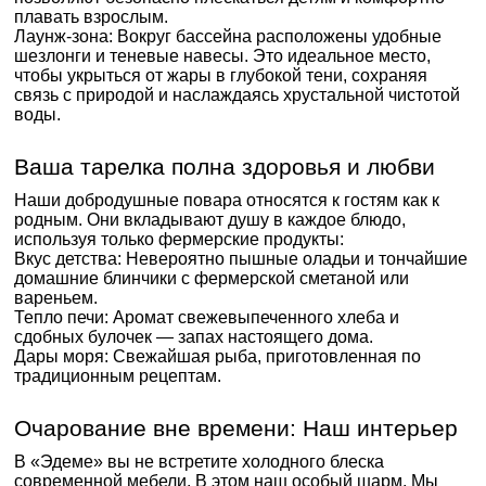
плавать взрослым.
Лаунж-зона: Вокруг бассейна расположены удобные
шезлонги и теневые навесы. Это идеальное место,
чтобы укрыться от жары в глубокой тени, сохраняя
связь с природой и наслаждаясь хрустальной чистотой
воды.
Ваша тарелка полна здоровья и любви
Наши добродушные повара относятся к гостям как к
родным. Они вкладывают душу в каждое блюдо,
используя только фермерские продукты:
Вкус детства: Невероятно пышные оладьи и тончайшие
домашние блинчики с фермерской сметаной или
вареньем.
Тепло печи: Аромат свежевыпеченного хлеба и
сдобных булочек — запах настоящего дома.
Дары моря: Свежайшая рыба, приготовленная по
традиционным рецептам.
Очарование вне времени: Наш интерьер
В «Эдеме» вы не встретите холодного блеска
современной мебели. В этом наш особый шарм. Мы