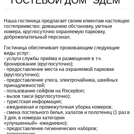
ГОСТЕВОЙ ДОМ "ЭДЕМ"
Наша гостиница предлагает своим клиентам настоящее
гостеприимство: домашнюю обстановку, уютные
номера, круглосуточно охраняемую парковку,
доброжелательный персонал.
Гостиница обеспечивает проживающим следующие
виды услуг:
- услуги службы приёма и размещения в т.ч.
бронирование (круглосуточно);
- предоставление места на охраняемой парковке
(круглосуточно);
- предоставление утюга, электрочайника, швейных
принадлежностей;
- пользование сейфом на Reception;
- вызов такси (круглосуточно);
- туристская информация;
- ежедневная и промежуточная уборка номеров;
- смена постельного белья, халатов и полотенец (1 раз в
3 дня, в номерах категории
«улучшенный» -ежедневно);
- предоставление гигиенических наборов;
- телевидение.