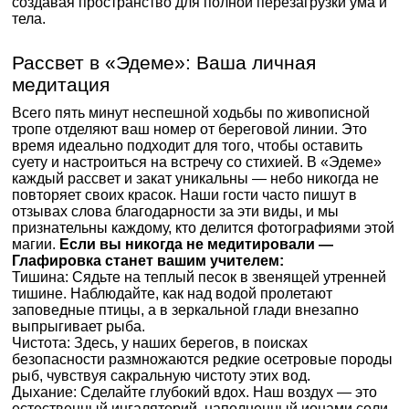
создавая пространство для полной перезагрузки ума и
тела.
Рассвет в «Эдеме»: Ваша личная
медитация
Всего пять минут неспешной ходьбы по живописной
тропе отделяют ваш номер от береговой линии. Это
время идеально подходит для того, чтобы оставить
суету и настроиться на встречу со стихией. В «Эдеме»
каждый рассвет и закат уникальны — небо никогда не
повторяет своих красок. Наши гости часто пишут в
отзывах слова благодарности за эти виды, и мы
признательны каждому, кто делится фотографиями этой
магии.
Если вы никогда не медитировали —
Глафировка станет вашим учителем:
Тишина: Сядьте на теплый песок в звенящей утренней
тишине. Наблюдайте, как над водой пролетают
заповедные птицы, а в зеркальной глади внезапно
выпрыгивает рыба.
Чистота: Здесь, у наших берегов, в поисках
безопасности размножаются редкие осетровые породы
рыб, чувствуя сакральную чистоту этих вод.
Дыхание: Сделайте глубокий вдох. Наш воздух — это
естественный ингаляторий, наполненный ионами соли