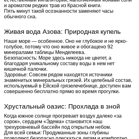
и ароматом редких трав из Красной книги.
Пять минут такой осознанности заменяют часы
обычного сна.
Живая вода Азова: Природная купель
Наше море — особенное. Оно не глубокое и не ярко-
голубое, потому что оно живое и обогащено 92
минералами таблицы Менделеева.
Безопасность: Море здесь никогда не цветет, а
благодаря уникальному составу воды в нем нет
кишечной палочки.
Здоровье: Совсем рядом находятся источники
знаменитых минеральных грязей. Их целебный состав,
используемый в Ейской грязелечебнице, доступен вам
совершенно бесплатно прямо во время прогулки.
Хрустальный оазис: Прохлада в зной
Когда южное солнце прогревает воздух далеко «за
сорок», сердцем «Эдема» становится наш
трехуровневый бассейн под открытым небом.
Для всей семьи: Продуманные зоны глубины
позволяют безопасно плескаться детям и комфортно