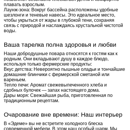
плавать взрослым.
Лаунж-зона: Вокруг бассейна расположены удобные
шезлонги и теневые навесы. Это идеальное место,
чтобы укрыться от жары в глубокой тени, сохраняя
связь с природой и наслаждаясь хрустальной чистотой
воды.
Ваша тарелка полна здоровья и любви
Наши добродушные повара относятся к гостям как к
родным. Они вкладывают душу в каждое блюдо,
используя только фермерские продукты:
Вкус детства: Невероятно пышные оладьи и тончайшие
домашние блинчики с фермерской сметаной или
вареньем.
Тепло печи: Аромат свежевыпеченного хлеба и
сдобных булочек — запах настоящего дома.
Дары моря: Свежайшая рыба, приготовленная по
традиционным рецептам.
Очарование вне времени: Наш интерьер
В «Эдеме» вы не встретите холодного блеска
современной мебели. В этом наш особый шарм. Мы