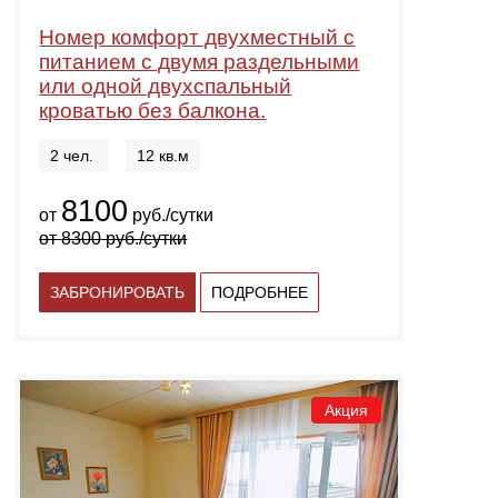
Номер комфорт двухместный с
питанием с двумя раздельными
или одной двухспальный
кроватью без балкона.
2 чел.
12 кв.м
8100
от
руб./сутки
от
8300
руб./сутки
ЗАБРОНИРОВАТЬ
ПОДРОБНЕЕ
Акция