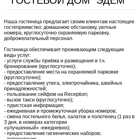
ГОСТЕВОЙ ДОМ "ЭДЕМ"
Наша гостиница предлагает своим клиентам настоящее
гостеприимство: домашнюю обстановку, уютные
номера, круглосуточно охраняемую парковку,
доброжелательный персонал.
Гостиница обеспечивает проживающим следующие
виды услуг:
- услуги службы приёма и размещения в т.ч.
бронирование (круглосуточно);
- предоставление места на охраняемой парковке
(круглосуточно);
- предоставление утюга, электрочайника, швейных
принадлежностей;
- пользование сейфом на Reception;
- вызов такси (круглосуточно);
- туристская информация;
- ежедневная и промежуточная уборка номеров;
- смена постельного белья, халатов и полотенец (1 раз в
3 дня, в номерах категории
«улучшенный» -ежедневно);
- предоставление гигиенических наборов;
- телевидение.