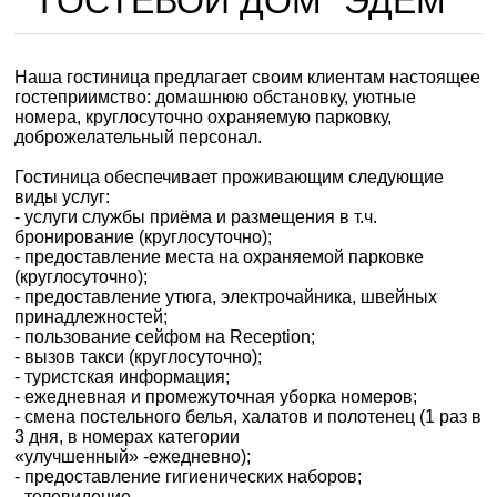
ГОСТЕВОЙ ДОМ "ЭДЕМ"
Наша гостиница предлагает своим клиентам настоящее
гостеприимство: домашнюю обстановку, уютные
номера, круглосуточно охраняемую парковку,
доброжелательный персонал.
Гостиница обеспечивает проживающим следующие
виды услуг:
- услуги службы приёма и размещения в т.ч.
бронирование (круглосуточно);
- предоставление места на охраняемой парковке
(круглосуточно);
- предоставление утюга, электрочайника, швейных
принадлежностей;
- пользование сейфом на Reception;
- вызов такси (круглосуточно);
- туристская информация;
- ежедневная и промежуточная уборка номеров;
- смена постельного белья, халатов и полотенец (1 раз в
3 дня, в номерах категории
«улучшенный» -ежедневно);
- предоставление гигиенических наборов;
- телевидение.