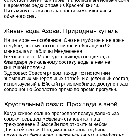
и ароматом редких трав из Красной книги.
Пять минут такой осознанности заменяют часы
обычного сна.
Живая вода Азова: Природная купель
Наше море — особенное. Оно не глубокое и не ярко-
голубое, потому что оно живое и обогащено 92
минералами таблицы Менделеева.
Безопасность: Море здесь никогда не цветет, а
благодаря уникальному составу воды в нем нет
кишечной палочки.
Здоровье: Совсем рядом находятся источники
знаменитых минеральных грязей. Их целебный состав,
используемый в Ейской грязелечебнице, доступен вам
совершенно бесплатно прямо во время прогулки.
Хрустальный оазис: Прохлада в зной
Когда южное солнце прогревает воздух далеко «за
сорок», сердцем «Эдема» становится наш
трехуровневый бассейн под открытым небом.
Для всей семьи: Продуманные зоны глубины
позволяют безопасно плескаться детям и комфортно