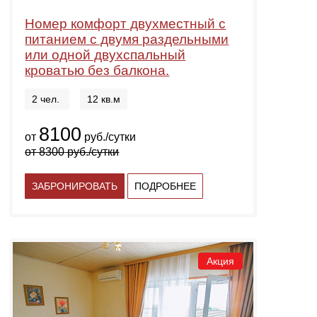
Номер комфорт двухместный с
питанием с двумя раздельными
или одной двухспальный
кроватью без балкона.
2 чел.
12 кв.м
8100
от
руб./сутки
от
8300
руб./сутки
ЗАБРОНИРОВАТЬ
ПОДРОБНЕЕ
Акция