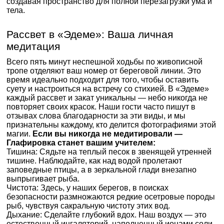
создавая пространство для полной перезагрузки ума и
тела.
Рассвет в «Эдеме»: Ваша личная
медитация
Всего пять минут неспешной ходьбы по живописной
тропе отделяют ваш номер от береговой линии. Это
время идеально подходит для того, чтобы оставить
суету и настроиться на встречу со стихией. В «Эдеме»
каждый рассвет и закат уникальны — небо никогда не
повторяет своих красок. Наши гости часто пишут в
отзывах слова благодарности за эти виды, и мы
признательны каждому, кто делится фотографиями этой
магии.
Если вы никогда не медитировали —
Глафировка станет вашим учителем:
Тишина: Сядьте на теплый песок в звенящей утренней
тишине. Наблюдайте, как над водой пролетают
заповедные птицы, а в зеркальной глади внезапно
выпрыгивает рыба.
Чистота: Здесь, у наших берегов, в поисках
безопасности размножаются редкие осетровые породы
рыб, чувствуя сакральную чистоту этих вод.
Дыхание: Сделайте глубокий вдох. Наш воздух — это
естественный ингаляторий, наполненный ионами соли