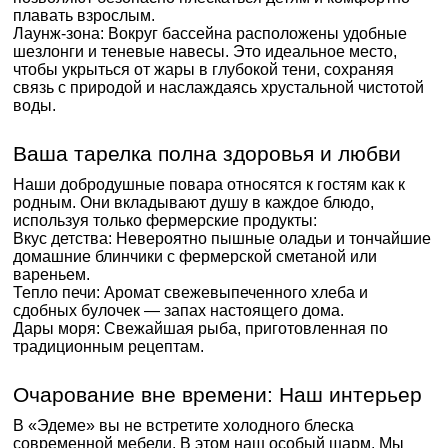
плавать взрослым.
Лаунж-зона: Вокруг бассейна расположены удобные
шезлонги и теневые навесы. Это идеальное место,
чтобы укрыться от жары в глубокой тени, сохраняя
связь с природой и наслаждаясь хрустальной чистотой
воды.
Ваша тарелка полна здоровья и любви
Наши добродушные повара относятся к гостям как к
родным. Они вкладывают душу в каждое блюдо,
используя только фермерские продукты:
Вкус детства: Невероятно пышные оладьи и тончайшие
домашние блинчики с фермерской сметаной или
вареньем.
Тепло печи: Аромат свежевыпеченного хлеба и
сдобных булочек — запах настоящего дома.
Дары моря: Свежайшая рыба, приготовленная по
традиционным рецептам.
Очарование вне времени: Наш интерьер
В «Эдеме» вы не встретите холодного блеска
современной мебели. В этом наш особый шарм. Мы