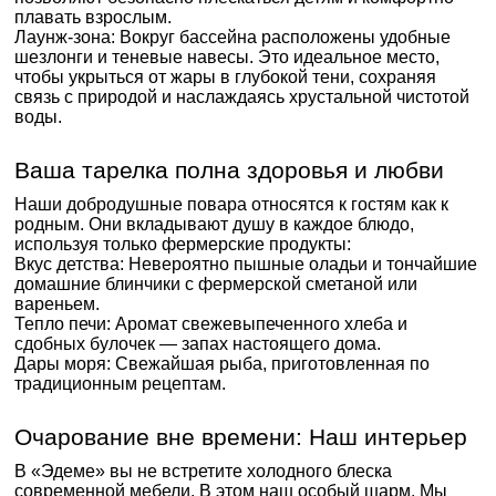
плавать взрослым.
Лаунж-зона: Вокруг бассейна расположены удобные
шезлонги и теневые навесы. Это идеальное место,
чтобы укрыться от жары в глубокой тени, сохраняя
связь с природой и наслаждаясь хрустальной чистотой
воды.
Ваша тарелка полна здоровья и любви
Наши добродушные повара относятся к гостям как к
родным. Они вкладывают душу в каждое блюдо,
используя только фермерские продукты:
Вкус детства: Невероятно пышные оладьи и тончайшие
домашние блинчики с фермерской сметаной или
вареньем.
Тепло печи: Аромат свежевыпеченного хлеба и
сдобных булочек — запах настоящего дома.
Дары моря: Свежайшая рыба, приготовленная по
традиционным рецептам.
Очарование вне времени: Наш интерьер
В «Эдеме» вы не встретите холодного блеска
современной мебели. В этом наш особый шарм. Мы