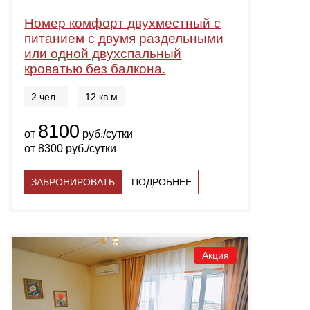
Номер комфорт двухместный с
питанием с двумя раздельными
или одной двухспальный
кроватью без балкона.
2 чел.
12 кв.м
8100
от
руб./сутки
от
8300
руб./сутки
ЗАБРОНИРОВАТЬ
ПОДРОБНЕЕ
Акция