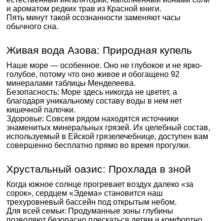
и ароматом редких трав из Красной книги.
Пять минут такой осознанности заменяют часы
обычного сна.
Живая вода Азова: Природная купель
Наше море — особенное. Оно не глубокое и не ярко-
голубое, потому что оно живое и обогащено 92
минералами таблицы Менделеева.
Безопасность: Море здесь никогда не цветет, а
благодаря уникальному составу воды в нем нет
кишечной палочки.
Здоровье: Совсем рядом находятся источники
знаменитых минеральных грязей. Их целебный состав,
используемый в Ейской грязелечебнице, доступен вам
совершенно бесплатно прямо во время прогулки.
Хрустальный оазис: Прохлада в зной
Когда южное солнце прогревает воздух далеко «за
сорок», сердцем «Эдема» становится наш
трехуровневый бассейн под открытым небом.
Для всей семьи: Продуманные зоны глубины
позволяют безопасно плескаться детям и комфортно