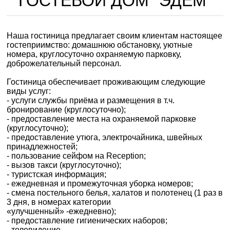
ГОСТЕВОЙ ДОМ "ЭДЕМ"
Наша гостиница предлагает своим клиентам настоящее
гостеприимство: домашнюю обстановку, уютные
номера, круглосуточно охраняемую парковку,
доброжелательный персонал.
Гостиница обеспечивает проживающим следующие
виды услуг:
- услуги службы приёма и размещения в т.ч.
бронирование (круглосуточно);
- предоставление места на охраняемой парковке
(круглосуточно);
- предоставление утюга, электрочайника, швейных
принадлежностей;
- пользование сейфом на Reception;
- вызов такси (круглосуточно);
- туристская информация;
- ежедневная и промежуточная уборка номеров;
- смена постельного белья, халатов и полотенец (1 раз в
3 дня, в номерах категории
«улучшенный» -ежедневно);
- предоставление гигиенических наборов;
- телевидение.