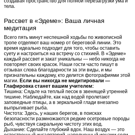
создавая пространство для полной перезагрузки ума и
тела.
Рассвет в «Эдеме»: Ваша личная
медитация
Всего пять минут неспешной ходьбы по живописной
тропе отделяют ваш номер от береговой линии. Это
время идеально подходит для того, чтобы оставить
суету и настроиться на встречу со стихией. В «Эдеме»
каждый рассвет и закат уникальны — небо никогда не
повторяет своих красок. Наши гости часто пишут в
отзывах слова благодарности за эти виды, и мы
признательны каждому, кто делится фотографиями этой
магии.
Если вы никогда не медитировали —
Глафировка станет вашим учителем:
Тишина: Сядьте на теплый песок в звенящей утренней
тишине. Наблюдайте, как над водой пролетают
заповедные птицы, а в зеркальной глади внезапно
выпрыгивает рыба.
Чистота: Здесь, у наших берегов, в поисках
безопасности размножаются редкие осетровые породы
рыб, чувствуя сакральную чистоту этих вод.
Дыхание: Сделайте глубокий вдох. Наш воздух — это
естественный ингаляторий, наполненный ионами соли