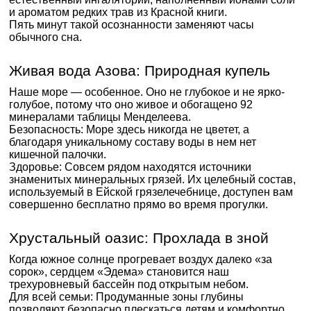
и ароматом редких трав из Красной книги.
Пять минут такой осознанности заменяют часы
обычного сна.
Живая вода Азова: Природная купель
Наше море — особенное. Оно не глубокое и не ярко-
голубое, потому что оно живое и обогащено 92
минералами таблицы Менделеева.
Безопасность: Море здесь никогда не цветет, а
благодаря уникальному составу воды в нем нет
кишечной палочки.
Здоровье: Совсем рядом находятся источники
знаменитых минеральных грязей. Их целебный состав,
используемый в Ейской грязелечебнице, доступен вам
совершенно бесплатно прямо во время прогулки.
Хрустальный оазис: Прохлада в зной
Когда южное солнце прогревает воздух далеко «за
сорок», сердцем «Эдема» становится наш
трехуровневый бассейн под открытым небом.
Для всей семьи: Продуманные зоны глубины
позволяют безопасно плескаться детям и комфортно