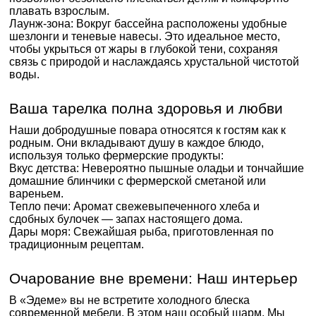
плавать взрослым.
Лаунж-зона: Вокруг бассейна расположены удобные
шезлонги и теневые навесы. Это идеальное место,
чтобы укрыться от жары в глубокой тени, сохраняя
связь с природой и наслаждаясь хрустальной чистотой
воды.
Ваша тарелка полна здоровья и любви
Наши добродушные повара относятся к гостям как к
родным. Они вкладывают душу в каждое блюдо,
используя только фермерские продукты:
Вкус детства: Невероятно пышные оладьи и тончайшие
домашние блинчики с фермерской сметаной или
вареньем.
Тепло печи: Аромат свежевыпеченного хлеба и
сдобных булочек — запах настоящего дома.
Дары моря: Свежайшая рыба, приготовленная по
традиционным рецептам.
Очарование вне времени: Наш интерьер
В «Эдеме» вы не встретите холодного блеска
современной мебели. В этом наш особый шарм. Мы