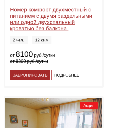
Номер комфорт двухместный с
питанием с двумя раздельными
или одной двухспальный
кроватью без балкона.
2 чел.
12 кв.м
8100
от
руб./сутки
от
8300
руб./сутки
ЗАБРОНИРОВАТЬ
ПОДРОБНЕЕ
Акция