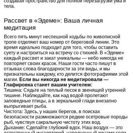
создавая пространство для полной перезагрузки ума и
тела.
Рассвет в «Эдеме»: Ваша личная
медитация
Всего пять минут неспешной ходьбы по живописной
тропе отделяют ваш номер от береговой линии. Это
время идеально подходит для того, чтобы оставить
суету и настроиться на встречу со стихией. В «Эдеме»
каждый рассвет и закат уникальны — небо никогда не
повторяет своих красок. Наши гости часто пишут в
отзывах слова благодарности за эти виды, и мы
признательны каждому, кто делится фотографиями этой
магии.
Если вы никогда не медитировали —
Глафировка станет вашим учителем:
Тишина: Сядьте на теплый песок в звенящей утренней
тишине. Наблюдайте, как над водой пролетают
заповедные птицы, а в зеркальной глади внезапно
выпрыгивает рыба.
Чистота: Здесь, у наших берегов, в поисках
безопасности размножаются редкие осетровые породы
рыб, чувствуя сакральную чистоту этих вод.
Дыхание: Сделайте глубокий вдох. Наш воздух — это
естественный ингаляторий, наполненный ионами соли