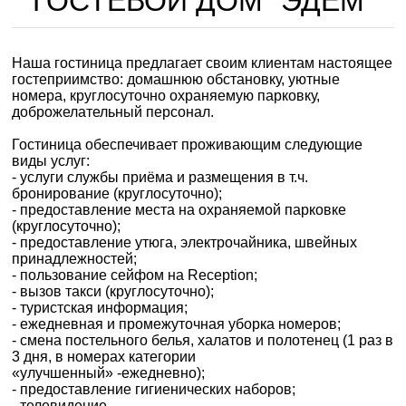
ГОСТЕВОЙ ДОМ "ЭДЕМ"
Наша гостиница предлагает своим клиентам настоящее
гостеприимство: домашнюю обстановку, уютные
номера, круглосуточно охраняемую парковку,
доброжелательный персонал.
Гостиница обеспечивает проживающим следующие
виды услуг:
- услуги службы приёма и размещения в т.ч.
бронирование (круглосуточно);
- предоставление места на охраняемой парковке
(круглосуточно);
- предоставление утюга, электрочайника, швейных
принадлежностей;
- пользование сейфом на Reception;
- вызов такси (круглосуточно);
- туристская информация;
- ежедневная и промежуточная уборка номеров;
- смена постельного белья, халатов и полотенец (1 раз в
3 дня, в номерах категории
«улучшенный» -ежедневно);
- предоставление гигиенических наборов;
- телевидение.