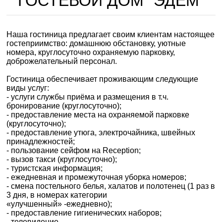
ГОСТЕВОЙ ДОМ "ЭДЕМ"
Наша гостиница предлагает своим клиентам настоящее
гостеприимство: домашнюю обстановку, уютные
номера, круглосуточно охраняемую парковку,
доброжелательный персонал.
Гостиница обеспечивает проживающим следующие
виды услуг:
- услуги службы приёма и размещения в т.ч.
бронирование (круглосуточно);
- предоставление места на охраняемой парковке
(круглосуточно);
- предоставление утюга, электрочайника, швейных
принадлежностей;
- пользование сейфом на Reception;
- вызов такси (круглосуточно);
- туристская информация;
- ежедневная и промежуточная уборка номеров;
- смена постельного белья, халатов и полотенец (1 раз в
3 дня, в номерах категории
«улучшенный» -ежедневно);
- предоставление гигиенических наборов;
- телевидение.