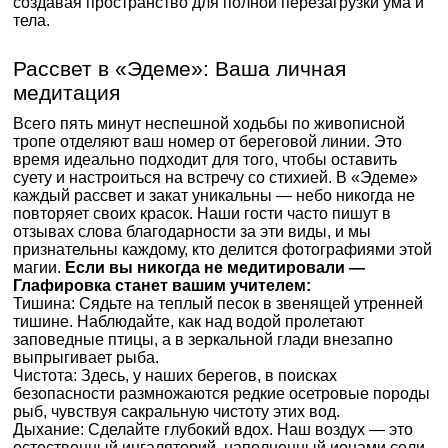
создавая пространство для полной перезагрузки ума и
тела.
Рассвет в «Эдеме»: Ваша личная
медитация
Всего пять минут неспешной ходьбы по живописной
тропе отделяют ваш номер от береговой линии. Это
время идеально подходит для того, чтобы оставить
суету и настроиться на встречу со стихией. В «Эдеме»
каждый рассвет и закат уникальны — небо никогда не
повторяет своих красок. Наши гости часто пишут в
отзывах слова благодарности за эти виды, и мы
признательны каждому, кто делится фотографиями этой
магии.
Если вы никогда не медитировали —
Глафировка станет вашим учителем:
Тишина: Сядьте на теплый песок в звенящей утренней
тишине. Наблюдайте, как над водой пролетают
заповедные птицы, а в зеркальной глади внезапно
выпрыгивает рыба.
Чистота: Здесь, у наших берегов, в поисках
безопасности размножаются редкие осетровые породы
рыб, чувствуя сакральную чистоту этих вод.
Дыхание: Сделайте глубокий вдох. Наш воздух — это
естественный ингаляторий, наполненный ионами соли