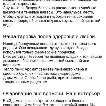
плавать взрослым.
Лаунж-зона: Вокруг бассейна расположены удобные
шезлонги и теневые навесы. Это идеальное место,
чтобы укрыться от жары в глубокой тени, сохраняя
связь с природой и наслаждаясь хрустальной чистотой
воды.
Ваша тарелка полна здоровья и любви
Наши добродушные повара относятся к гостям как к
родным. Они вкладывают душу в каждое блюдо,
используя только фермерские продукты:
Вкус детства: Невероятно пышные оладьи и тончайшие
домашние блинчики с фермерской сметаной или
вареньем.
Тепло печи: Аромат свежевыпеченного хлеба и
сдобных булочек — запах настоящего дома.
Дары моря: Свежайшая рыба, приготовленная по
традиционным рецептам.
Очарование вне времени: Наш интерьер
В «Эдеме» вы не встретите холодного блеска
современной мебели. В этом наш особый шарм. Мы