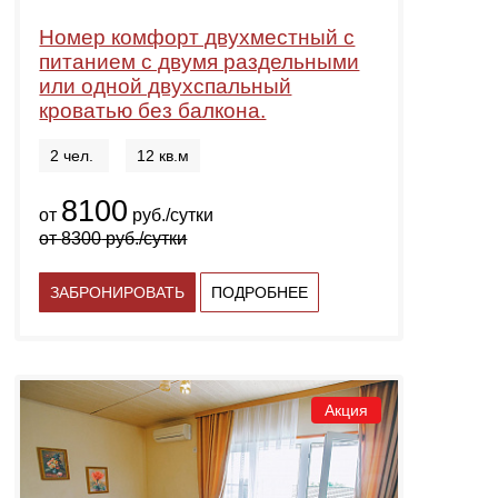
Номер комфорт двухместный с
питанием с двумя раздельными
или одной двухспальный
кроватью без балкона.
2 чел.
12 кв.м
8100
от
руб./сутки
от
8300
руб./сутки
ЗАБРОНИРОВАТЬ
ПОДРОБНЕЕ
Акция