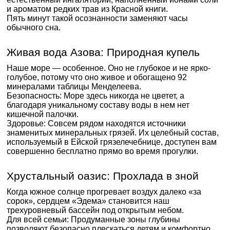
и ароматом редких трав из Красной книги.
Пять минут такой осознанности заменяют часы
обычного сна.
Живая вода Азова: Природная купель
Наше море — особенное. Оно не глубокое и не ярко-
голубое, потому что оно живое и обогащено 92
минералами таблицы Менделеева.
Безопасность: Море здесь никогда не цветет, а
благодаря уникальному составу воды в нем нет
кишечной палочки.
Здоровье: Совсем рядом находятся источники
знаменитых минеральных грязей. Их целебный состав,
используемый в Ейской грязелечебнице, доступен вам
совершенно бесплатно прямо во время прогулки.
Хрустальный оазис: Прохлада в зной
Когда южное солнце прогревает воздух далеко «за
сорок», сердцем «Эдема» становится наш
трехуровневый бассейн под открытым небом.
Для всей семьи: Продуманные зоны глубины
позволяют безопасно плескаться детям и комфортно