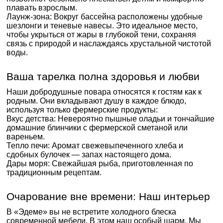
плавать взрослым.
Лаунж-зона: Вокруг бассейна расположены удобные
шезлонги и теневые навесы. Это идеальное место,
чтобы укрыться от жары в глубокой тени, сохраняя
связь с природой и наслаждаясь хрустальной чистотой
воды.
Ваша тарелка полна здоровья и любви
Наши добродушные повара относятся к гостям как к
родным. Они вкладывают душу в каждое блюдо,
используя только фермерские продукты:
Вкус детства: Невероятно пышные оладьи и тончайшие
домашние блинчики с фермерской сметаной или
вареньем.
Тепло печи: Аромат свежевыпеченного хлеба и
сдобных булочек — запах настоящего дома.
Дары моря: Свежайшая рыба, приготовленная по
традиционным рецептам.
Очарование вне времени: Наш интерьер
В «Эдеме» вы не встретите холодного блеска
современной мебели. В этом наш особый шарм. Мы