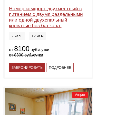
Номер комфорт двухместный с
питанием с двумя раздельными
или одной двухспальный
кроватью без балкона.
2 чел.
12 кв.м
8100
от
руб./сутки
от
8300
руб./сутки
ЗАБРОНИРОВАТЬ
ПОДРОБНЕЕ
Акция