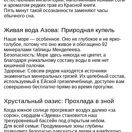
и ароматом редких трав из Красной книги.
Пять минут такой осознанности заменяют часы
обычного сна.
Живая вода Азова: Природная купель
Наше море — особенное. Оно не глубокое и не ярко-
голубое, потому что оно живое и обогащено 92
минералами таблицы Менделеева.
Безопасность: Море здесь никогда не цветет, а
благодаря уникальному составу воды в нем нет
кишечной палочки.
Здоровье: Совсем рядом находятся источники
знаменитых минеральных грязей. Их целебный состав,
используемый в Ейской грязелечебнице, доступен вам
совершенно бесплатно прямо во время прогулки.
Хрустальный оазис: Прохлада в зной
Когда южное солнце прогревает воздух далеко «за
сорок», сердцем «Эдема» становится наш
трехуровневый бассейн под открытым небом.
Для всей семьи: Продуманные зоны глубины
позволяют безопасно плескаться детям и комфортно