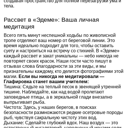
создавая пространство для полной перезагрузки ума и
тела.
Рассвет в «Эдеме»: Ваша личная
медитация
Всего пять минут неспешной ходьбы по живописной
тропе отделяют ваш номер от береговой линии. Это
время идеально подходит для того, чтобы оставить
суету и настроиться на встречу со стихией. В «Эдеме»
каждый рассвет и закат уникальны — небо никогда не
повторяет своих красок. Наши гости часто пишут в
отзывах слова благодарности за эти виды, и мы
признательны каждому, кто делится фотографиями этой
магии.
Если вы никогда не медитировали —
Глафировка станет вашим учителем:
Тишина: Сядьте на теплый песок в звенящей утренней
тишине. Наблюдайте, как над водой пролетают
заповедные птицы, а в зеркальной глади внезапно
выпрыгивает рыба.
Чистота: Здесь, у наших берегов, в поисках
безопасности размножаются редкие осетровые породы
рыб, чувствуя сакральную чистоту этих вод.
Дыхание: Сделайте глубокий вдох. Наш воздух — это
естественный ингаляторий, наполненный ионами соли