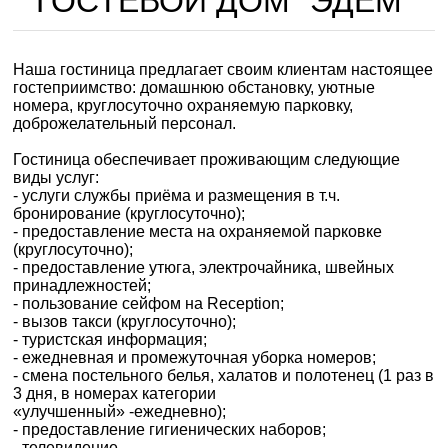
ГОСТЕВОЙ ДОМ "ЭДЕМ"
Наша гостиница предлагает своим клиентам настоящее
гостеприимство: домашнюю обстановку, уютные
номера, круглосуточно охраняемую парковку,
доброжелательный персонал.
Гостиница обеспечивает проживающим следующие
виды услуг:
- услуги службы приёма и размещения в т.ч.
бронирование (круглосуточно);
- предоставление места на охраняемой парковке
(круглосуточно);
- предоставление утюга, электрочайника, швейных
принадлежностей;
- пользование сейфом на Reception;
- вызов такси (круглосуточно);
- туристская информация;
- ежедневная и промежуточная уборка номеров;
- смена постельного белья, халатов и полотенец (1 раз в
3 дня, в номерах категории
«улучшенный» -ежедневно);
- предоставление гигиенических наборов;
- телевидение.