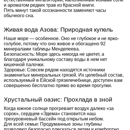
и ароматом редких трав из Красной книги.
Пять минут такой осознанности заменяют часы
обычного сна.
Живая вода Азова: Природная купель
Наше море — особенное. Оно не глубокое и не ярко-
голубое, потому что оно живое и обогащено 92
минералами таблицы Менделеева.
Безопасность: Море здесь никогда не цветет, а
благодаря уникальному составу воды в нем нет
кишечной палочки.
Здоровье: Совсем рядом находятся источники
знаменитых минеральных грязей. Их целебный состав,
используемый в Ейской грязелечебнице, доступен вам
совершенно бесплатно прямо во время прогулки.
Хрустальный оазис: Прохлада в зной
Когда южное солнце прогревает воздух далеко «за
сорок», сердцем «Эдема» становится наш
трехуровневый бассейн под открытым небом.
Для всей семьи: Продуманные зоны глубины
позволяют безопасно плескаться детям и комфортно