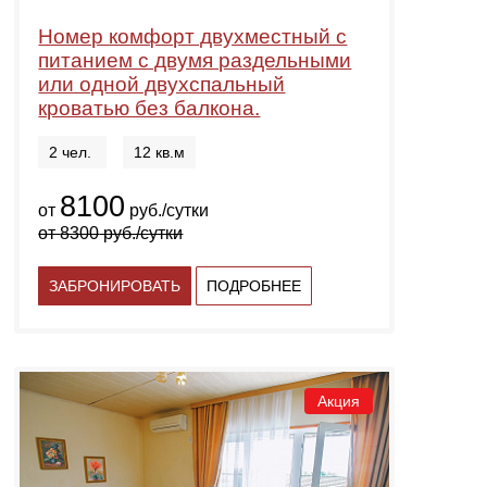
Номер комфорт двухместный с
питанием с двумя раздельными
или одной двухспальный
кроватью без балкона.
2 чел.
12 кв.м
8100
от
руб./сутки
от
8300
руб./сутки
ЗАБРОНИРОВАТЬ
ПОДРОБНЕЕ
Акция