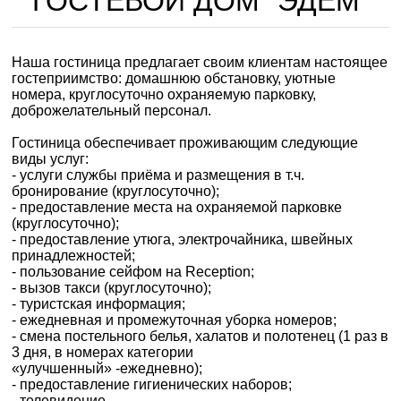
ГОСТЕВОЙ ДОМ "ЭДЕМ"
Наша гостиница предлагает своим клиентам настоящее
гостеприимство: домашнюю обстановку, уютные
номера, круглосуточно охраняемую парковку,
доброжелательный персонал.
Гостиница обеспечивает проживающим следующие
виды услуг:
- услуги службы приёма и размещения в т.ч.
бронирование (круглосуточно);
- предоставление места на охраняемой парковке
(круглосуточно);
- предоставление утюга, электрочайника, швейных
принадлежностей;
- пользование сейфом на Reception;
- вызов такси (круглосуточно);
- туристская информация;
- ежедневная и промежуточная уборка номеров;
- смена постельного белья, халатов и полотенец (1 раз в
3 дня, в номерах категории
«улучшенный» -ежедневно);
- предоставление гигиенических наборов;
- телевидение.