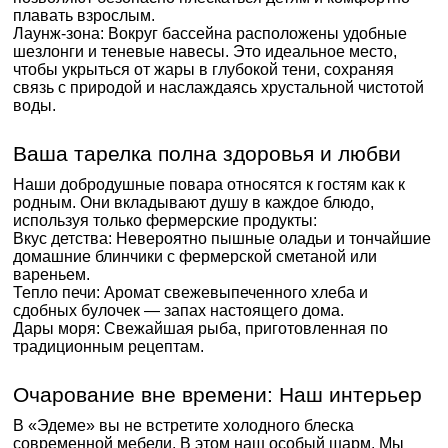
плавать взрослым.
Лаунж-зона: Вокруг бассейна расположены удобные
шезлонги и теневые навесы. Это идеальное место,
чтобы укрыться от жары в глубокой тени, сохраняя
связь с природой и наслаждаясь хрустальной чистотой
воды.
Ваша тарелка полна здоровья и любви
Наши добродушные повара относятся к гостям как к
родным. Они вкладывают душу в каждое блюдо,
используя только фермерские продукты:
Вкус детства: Невероятно пышные оладьи и тончайшие
домашние блинчики с фермерской сметаной или
вареньем.
Тепло печи: Аромат свежевыпеченного хлеба и
сдобных булочек — запах настоящего дома.
Дары моря: Свежайшая рыба, приготовленная по
традиционным рецептам.
Очарование вне времени: Наш интерьер
В «Эдеме» вы не встретите холодного блеска
современной мебели. В этом наш особый шарм. Мы