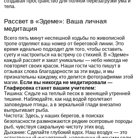
создавая пространство для полной перезагрузки ума и
тела.
Рассвет в «Эдеме»: Ваша личная
медитация
Всего пять минут неспешной ходьбы по живописной
тропе отделяют ваш номер от береговой линии. Это
время идеально подходит для того, чтобы оставить
суету и настроиться на встречу со стихией. В «Эдеме»
каждый рассвет и закат уникальны — небо никогда не
повторяет своих красок. Наши гости часто пишут в
отзывах слова благодарности за эти виды, и мы
признательны каждому, кто делится фотографиями этой
магии.
Если вы никогда не медитировали —
Глафировка станет вашим учителем:
Тишина: Сядьте на теплый песок в звенящей утренней
тишине. Наблюдайте, как над водой пролетают
заповедные птицы, а в зеркальной глади внезапно
выпрыгивает рыба.
Чистота: Здесь, у наших берегов, в поисках
безопасности размножаются редкие осетровые породы
рыб, чувствуя сакральную чистоту этих вод.
Дыхание: Сделайте глубокий вдох. Наш воздух — это
естественный ингаляторий, наполненный ионами соли