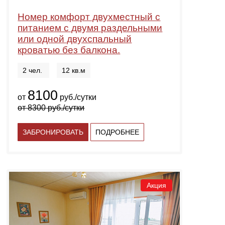
Номер комфорт двухместный с
питанием с двумя раздельными
или одной двухспальный
кроватью без балкона.
2 чел.
12 кв.м
8100
от
руб./сутки
от
8300
руб./сутки
ЗАБРОНИРОВАТЬ
ПОДРОБНЕЕ
Акция