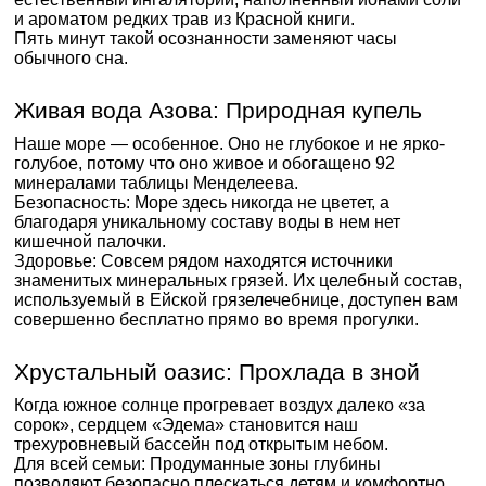
и ароматом редких трав из Красной книги.
Пять минут такой осознанности заменяют часы
обычного сна.
Живая вода Азова: Природная купель
Наше море — особенное. Оно не глубокое и не ярко-
голубое, потому что оно живое и обогащено 92
минералами таблицы Менделеева.
Безопасность: Море здесь никогда не цветет, а
благодаря уникальному составу воды в нем нет
кишечной палочки.
Здоровье: Совсем рядом находятся источники
знаменитых минеральных грязей. Их целебный состав,
используемый в Ейской грязелечебнице, доступен вам
совершенно бесплатно прямо во время прогулки.
Хрустальный оазис: Прохлада в зной
Когда южное солнце прогревает воздух далеко «за
сорок», сердцем «Эдема» становится наш
трехуровневый бассейн под открытым небом.
Для всей семьи: Продуманные зоны глубины
позволяют безопасно плескаться детям и комфортно