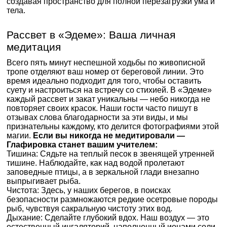
создавая пространство для полной перезагрузки ума и
тела.
Рассвет в «Эдеме»: Ваша личная
медитация
Всего пять минут неспешной ходьбы по живописной
тропе отделяют ваш номер от береговой линии. Это
время идеально подходит для того, чтобы оставить
суету и настроиться на встречу со стихией. В «Эдеме»
каждый рассвет и закат уникальны — небо никогда не
повторяет своих красок. Наши гости часто пишут в
отзывах слова благодарности за эти виды, и мы
признательны каждому, кто делится фотографиями этой
магии.
Если вы никогда не медитировали —
Глафировка станет вашим учителем:
Тишина: Сядьте на теплый песок в звенящей утренней
тишине. Наблюдайте, как над водой пролетают
заповедные птицы, а в зеркальной глади внезапно
выпрыгивает рыба.
Чистота: Здесь, у наших берегов, в поисках
безопасности размножаются редкие осетровые породы
рыб, чувствуя сакральную чистоту этих вод.
Дыхание: Сделайте глубокий вдох. Наш воздух — это
естественный ингаляторий, наполненный ионами соли