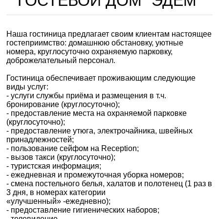
ГОСТЕВОЙ ДОМ "ЭДЕМ"
Наша гостиница предлагает своим клиентам настоящее
гостеприимство: домашнюю обстановку, уютные
номера, круглосуточно охраняемую парковку,
доброжелательный персонал.
Гостиница обеспечивает проживающим следующие
виды услуг:
- услуги службы приёма и размещения в т.ч.
бронирование (круглосуточно);
- предоставление места на охраняемой парковке
(круглосуточно);
- предоставление утюга, электрочайника, швейных
принадлежностей;
- пользование сейфом на Reception;
- вызов такси (круглосуточно);
- туристская информация;
- ежедневная и промежуточная уборка номеров;
- смена постельного белья, халатов и полотенец (1 раз в
3 дня, в номерах категории
«улучшенный» -ежедневно);
- предоставление гигиенических наборов;
- телевидение.