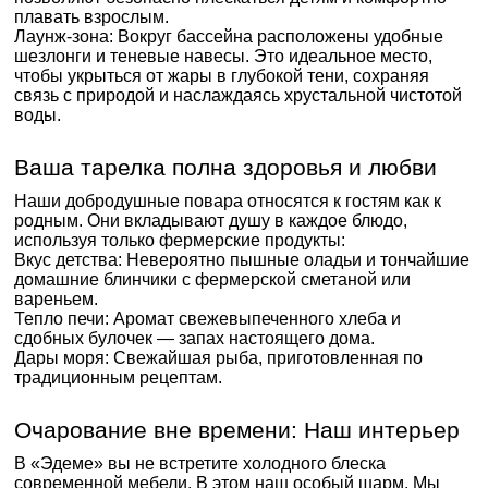
плавать взрослым.
Лаунж-зона: Вокруг бассейна расположены удобные
шезлонги и теневые навесы. Это идеальное место,
чтобы укрыться от жары в глубокой тени, сохраняя
связь с природой и наслаждаясь хрустальной чистотой
воды.
Ваша тарелка полна здоровья и любви
Наши добродушные повара относятся к гостям как к
родным. Они вкладывают душу в каждое блюдо,
используя только фермерские продукты:
Вкус детства: Невероятно пышные оладьи и тончайшие
домашние блинчики с фермерской сметаной или
вареньем.
Тепло печи: Аромат свежевыпеченного хлеба и
сдобных булочек — запах настоящего дома.
Дары моря: Свежайшая рыба, приготовленная по
традиционным рецептам.
Очарование вне времени: Наш интерьер
В «Эдеме» вы не встретите холодного блеска
современной мебели. В этом наш особый шарм. Мы