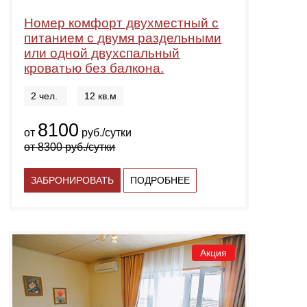
Номер комфорт двухместный с
питанием с двумя раздельными
или одной двухспальный
кроватью без балкона.
2 чел.
12 кв.м
8100
от
руб./сутки
от
8300
руб./сутки
ЗАБРОНИРОВАТЬ
ПОДРОБНЕЕ
Акция