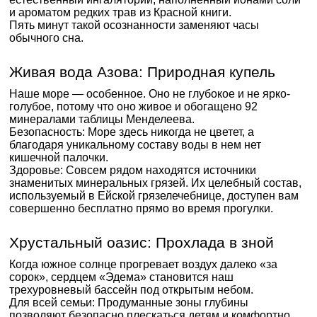
и ароматом редких трав из Красной книги.
Пять минут такой осознанности заменяют часы
обычного сна.
Живая вода Азова: Природная купель
Наше море — особенное. Оно не глубокое и не ярко-
голубое, потому что оно живое и обогащено 92
минералами таблицы Менделеева.
Безопасность: Море здесь никогда не цветет, а
благодаря уникальному составу воды в нем нет
кишечной палочки.
Здоровье: Совсем рядом находятся источники
знаменитых минеральных грязей. Их целебный состав,
используемый в Ейской грязелечебнице, доступен вам
совершенно бесплатно прямо во время прогулки.
Хрустальный оазис: Прохлада в зной
Когда южное солнце прогревает воздух далеко «за
сорок», сердцем «Эдема» становится наш
трехуровневый бассейн под открытым небом.
Для всей семьи: Продуманные зоны глубины
позволяют безопасно плескаться детям и комфортно