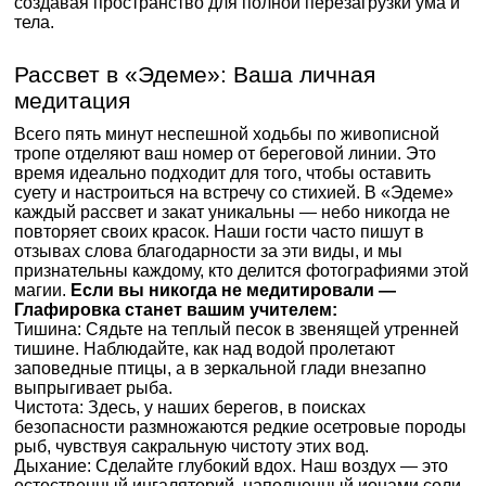
создавая пространство для полной перезагрузки ума и
тела.
Рассвет в «Эдеме»: Ваша личная
медитация
Всего пять минут неспешной ходьбы по живописной
тропе отделяют ваш номер от береговой линии. Это
время идеально подходит для того, чтобы оставить
суету и настроиться на встречу со стихией. В «Эдеме»
каждый рассвет и закат уникальны — небо никогда не
повторяет своих красок. Наши гости часто пишут в
отзывах слова благодарности за эти виды, и мы
признательны каждому, кто делится фотографиями этой
магии.
Если вы никогда не медитировали —
Глафировка станет вашим учителем:
Тишина: Сядьте на теплый песок в звенящей утренней
тишине. Наблюдайте, как над водой пролетают
заповедные птицы, а в зеркальной глади внезапно
выпрыгивает рыба.
Чистота: Здесь, у наших берегов, в поисках
безопасности размножаются редкие осетровые породы
рыб, чувствуя сакральную чистоту этих вод.
Дыхание: Сделайте глубокий вдох. Наш воздух — это
естественный ингаляторий, наполненный ионами соли