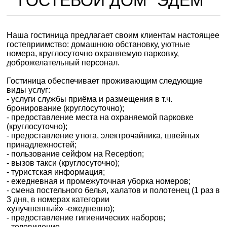
ГОСТЕВОЙ ДОМ "ЭДЕМ"
Наша гостиница предлагает своим клиентам настоящее
гостеприимство: домашнюю обстановку, уютные
номера, круглосуточно охраняемую парковку,
доброжелательный персонал.
Гостиница обеспечивает проживающим следующие
виды услуг:
- услуги службы приёма и размещения в т.ч.
бронирование (круглосуточно);
- предоставление места на охраняемой парковке
(круглосуточно);
- предоставление утюга, электрочайника, швейных
принадлежностей;
- пользование сейфом на Reception;
- вызов такси (круглосуточно);
- туристская информация;
- ежедневная и промежуточная уборка номеров;
- смена постельного белья, халатов и полотенец (1 раз в
3 дня, в номерах категории
«улучшенный» -ежедневно);
- предоставление гигиенических наборов;
- телевидение.