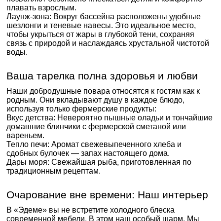
плавать взрослым.
Лаунж-зона: Вокруг бассейна расположены удобные
шезлонги и теневые навесы. Это идеальное место,
чтобы укрыться от жары в глубокой тени, сохраняя
связь с природой и наслаждаясь хрустальной чистотой
воды.
Ваша тарелка полна здоровья и любви
Наши добродушные повара относятся к гостям как к
родным. Они вкладывают душу в каждое блюдо,
используя только фермерские продукты:
Вкус детства: Невероятно пышные оладьи и тончайшие
домашние блинчики с фермерской сметаной или
вареньем.
Тепло печи: Аромат свежевыпеченного хлеба и
сдобных булочек — запах настоящего дома.
Дары моря: Свежайшая рыба, приготовленная по
традиционным рецептам.
Очарование вне времени: Наш интерьер
В «Эдеме» вы не встретите холодного блеска
современной мебели. В этом наш особый шарм. Мы